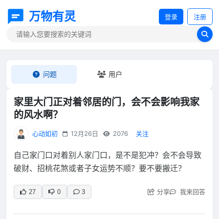
万物有灵
登录
注册
问题
用户
家里大门正对着邻居的门，会不会影响我家
的风水啊？
心动如初
12月26日
2076
关注
自己家门口对着别人家门口，是不是犯冲？会不会导致
破财、招桃花煞或者子女运势不顺？要不要搬迁？
分享
我来回答
27
0
3