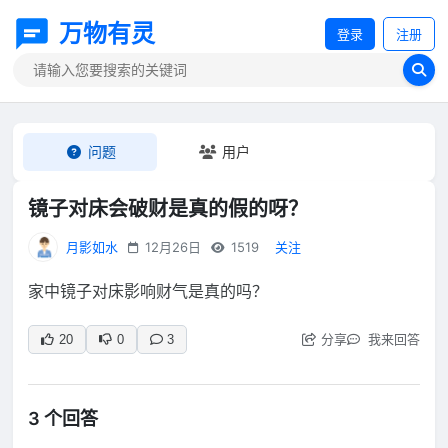
万物有灵
登录
注册
问题
用户
镜子对床会破财是真的假的呀？
月影如水
12月26日
1519
关注
家中镜子对床影响财气是真的吗？
分享
我来回答
20
0
3
3 个回答