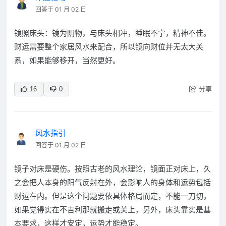
回答于 01 月 02 日
镜照床头：镜为阴物，与床头相冲，睡眠不宁，精神不佳。
财运需要整个家居风水来配合，所以镜向财位并无太大关
系，如果能够移开，当然更好。
分享
16
0
风水指引
回答于 01 月 02 日
镜子对床是硬伤。按照古老的风水理论，镜面正对床上，久
之会把人本身的阳气反射在外，会影响人的身体和运势包括
财运在内。但是这个问题要依具体格局而定，不能一刀切，
如果觉得实在不吉利那就搬走或关上，另外，床头靠实是基
本要求，这样才安定，运势才能稳定。