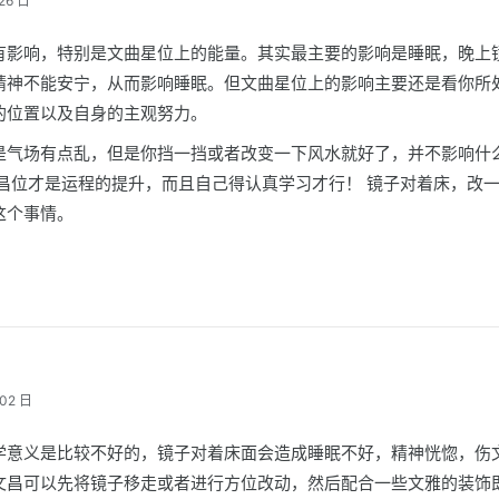
26 日
有影响，特别是文曲星位上的能量。其实最主要的影响是睡眠，晚上
精神不能安宁，从而影响睡眠。但文曲星位上的影响主要还是看你所
的位置以及自身的主观努力。
是气场有点乱，但是你挡一挡或者改变一下风水就好了，并不影响什
文昌位才是运程的提升，而且自己得认真学习才行！ 镜子对着床，改
这个事情。
02 日
学意义是比较不好的，镜子对着床面会造成睡眠不好，精神恍惚，伤
文昌可以先将镜子移走或者进行方位改动，然后配合一些文雅的装饰