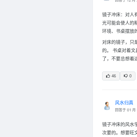
回答于 12 月 
镜子冲床：对人
光可能会使人的
环境、书桌摆放
对床的镜子，只
的。 书桌对着
了，不要总想着
46
0
风水归真
回答于 01 月 
镜子冲床的风水
次要的。想要旺