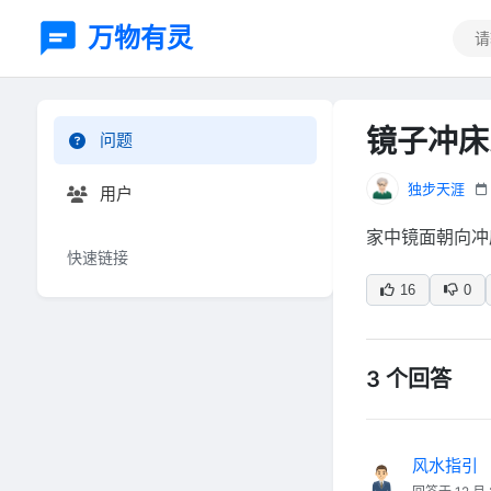
万物有灵
镜子冲床
问题
独步天涯
用户
家中镜面朝向冲
快速链接
16
0
3 个回答
风水指引