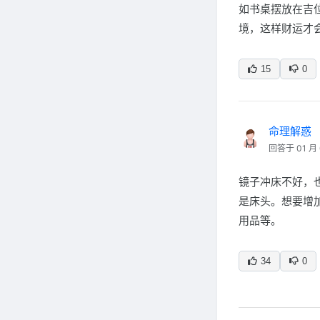
如书桌摆放在吉
境，这样财运才
15
0
命理解惑
回答于 01 月 
镜子冲床不好，
是床头。想要增
用品等。
34
0