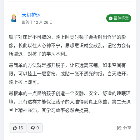
天机护运
最佳答案
回答于 12 月 26 日
镜子对床是不可取的，晚上睡觉时镜子会折射出怪异的影
像，长此以往人心神不宁，思想意识就会散乱，记忆力会有
所减退，对孩子的学习不利。
最简单的方法就是挪开镜子，让它远离床铺，如果空间有
限，可以挂上一层窗帘，或贴一张不透光的纸，白天敞开，
晚上拉上即可。
最根本的一点是给孩子创造一个安静、安全、舒适的睡眠环
境，只有这样才能保证孩子的大脑得到真正休整，第二天课
堂上精神充沛，其学习效率必然会提高。
分享
15
0