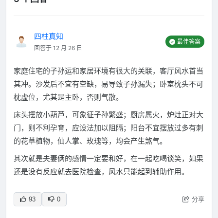
四柱真知
最佳答案
回答于 12 月 26 日
家庭住宅的子孙运和家居环境有很大的关联，客厅风水首当
其冲。沙发后不宜有空缺，易导致子孙漏失；卧室枕头不可
枕虚位，尤其是主卧，否则气散。
床头摆放小葫芦，可象征子孙繁盛；厨房属火，炉灶正对大
门，则不利孕育，应设法加以阻隔；阳台不宜摆放过多有刺
的花草植物，仙人掌、玫瑰等，均会产生煞气。
其次就是夫妻俩的感情一定要和好，在一起吃喝谈笑，如果
还是没有反应就去医院检查，风水只能起到辅助作用。
分享
93
0