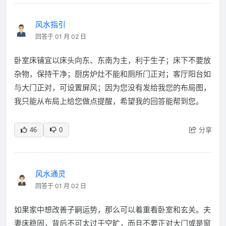
风水指引
回答于 01 月 02 日
卧室床铺宜以床头向东、东南为主，利于生子；床下不要放
杂物，保持干净；厨房炉灶不能和厕所门正对；客厅阳台如
与大门正对，可设置屏风；因为您没有发给我您的布局图，
我只能从布局上给您做点提醒，希望我的回答能帮到您。
分享
46
0
风水通灵
回答于 01 月 02 日
如果家中想改善子嗣运势，那么可以着重看卧室和玄关。夫
妻床稳固，背后不可太过于空旷，而且不要正对大门或是窗