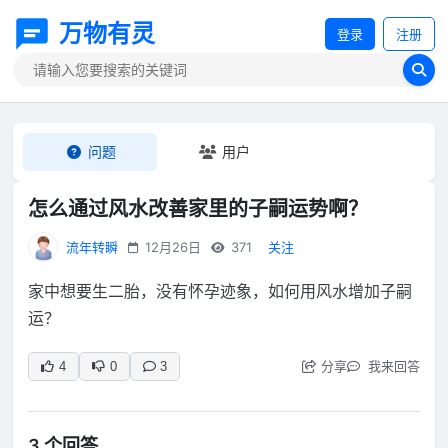
万物有灵
登录
注册
问题
用户
怎么通过风水改善家里的子嗣运势啊？
流年转瞬
12月26日
371
关注
家中想要生二胎，没有怀孕迹象，如何用风水增加子嗣
运？
分享
我来回答
4
0
3
3 个回答