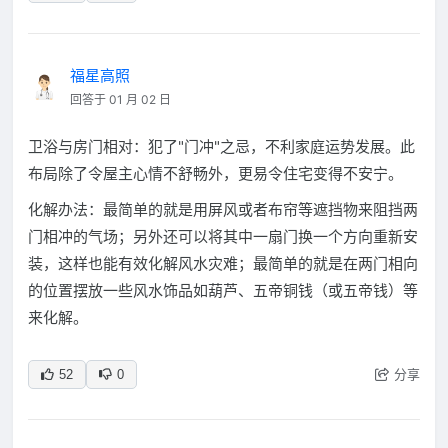
福星高照
回答于 01 月 02 日
卫浴与房门相对：犯了"门冲"之忌，不利家庭运势发展。此
布局除了令屋主心情不舒畅外，更易令住宅变得不安宁。
化解办法：最简单的就是用屏风或者布帘等遮挡物来阻挡两
门相冲的气场；另外还可以将其中一扇门换一个方向重新安
装，这样也能有效化解风水灾难；最简单的就是在两门相向
的位置摆放一些风水饰品如葫芦、五帝铜钱（或五帝钱）等
来化解。
分享
52
0