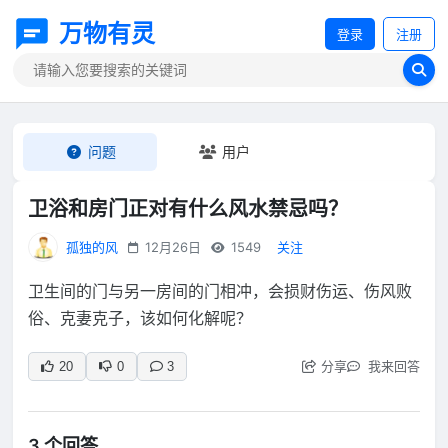
万物有灵
登录
注册
问题
用户
卫浴和房门正对有什么风水禁忌吗？
孤独的风
12月26日
1549
关注
卫生间的门与另一房间的门相冲，会损财伤运、伤风败
俗、克妻克子，该如何化解呢？
分享
我来回答
20
0
3
3 个回答