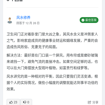
风水修养
最佳答案
回答于 12 月 26 日
卫生间门正对着卧室门是大凶之象，其风水含义是冲煞家人
之气，影响家庭成员的健康事业财运和姻缘发展，严重的会
造成伤风败俗、克妻克子的局面。
解决方法：最好是在门口装一个屏风，用布帘或是磨砂玻璃
来遮挡一下，避免气流的直接冲击。如果空间足够的话，也
可以在大门旁摆放大型观叶植物，如富贵竹和绿萝等。
风水讲究的是一种相对的平衡，因此只要我们灵活变通，根
据个人的实际情况，做些小幅度的调整就能达到事半功倍的
效果。
分享
23
0