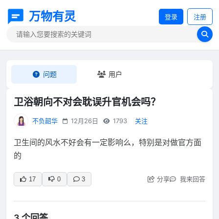
万物有灵
登录
注册
问题
用户
卫浴朝向不对会耽误升官机会吗？
不负韶华
12月26日
1793
关注
卫生间的风水不好会有一定影响么，特别是对做官方面
的
分享
我来回答
17
0
3
3 个回答