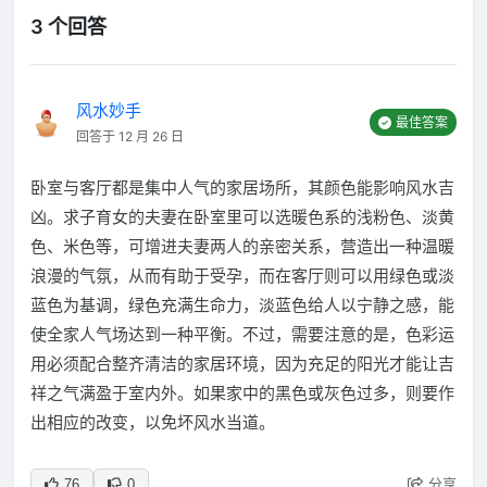
3 个回答
风水妙手
最佳答案
回答于 12 月 26 日
卧室与客厅都是集中人气的家居场所，其颜色能影响风水吉
凶。求子育女的夫妻在卧室里可以选暖色系的浅粉色、淡黄
色、米色等，可增进夫妻两人的亲密关系，营造出一种温暖
浪漫的气氛，从而有助于受孕，而在客厅则可以用绿色或淡
蓝色为基调，绿色充满生命力，淡蓝色给人以宁静之感，能
使全家人气场达到一种平衡。不过，需要注意的是，色彩运
用必须配合整齐清洁的家居环境，因为充足的阳光才能让吉
祥之气满盈于室内外。如果家中的黑色或灰色过多，则要作
出相应的改变，以免坏风水当道。
分享
76
0