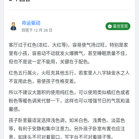
命运驱动
最佳答案
回答于 12 月 26 日
客厅过于红色(浓红、大红等)，容易使气场过旺，特别是家
里有小孩，容易动不动就发火爆脾气，甚至睡眠质量不佳，
但也不是说一定不能用，关键在于配色。
红色五行属火，火旺克其他五行，若家里人八字缺金水之人
不宜用此色，易使孩子性格变差。
所以不建议大面积的使用纯红色，可以使用类似橘红色或者
粉色等暖色调来代替一下，这样也可以增强节日的气氛和温
馨感。
孩子卧室最适宜选择浅色调，如米白色、浅黄色、淡蓝色
等，有利于安静和集中注意力。另外孩子卧室布置也应注
意，如床头不可对着窗口，写字台不可对着镜子等。