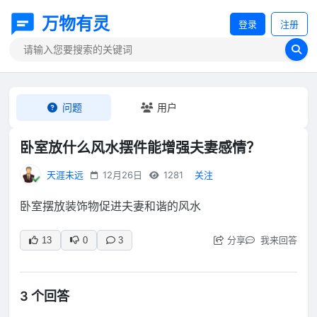
万物有灵
登录
注册
问题
用户
卧室放什么风水摆件能增强夫妻感情？
天涯未远
12月26日
1281
关注
卧室摆放装饰物促进夫妻和谐的风水
分享
我来回答
13
0
3
3 个回答