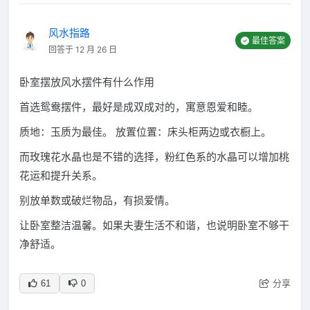
风水指路
最佳答案
回答于 12 月 26 日
卧室摆放风水摆件有什么作用
首选鸳鸯摆件，最好是成双成对的，寓意恩爱和睦。
质地：玉质为最佳。 放置位置：床头柜两边或衣橱上。
而玫瑰花水晶也是不错的选择，粉红色系的水晶可以增加桃
花运和提升关系。
别放单数或破烂物品，有损爱情。
让卧室整洁温馨。如果夫妻生活不和谐，也说明卧室不够干
净舒适。
分享
61
0