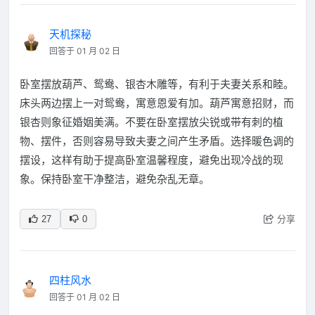
天机探秘
回答于 01 月 02 日
卧室摆放葫芦、鸳鸯、银杏木雕等，有利于夫妻关系和睦。
床头两边摆上一对鸳鸯，寓意恩爱有加。葫芦寓意招财，而
银杏则象征婚姻美满。不要在卧室摆放尖锐或带有刺的植
物、摆件，否则容易导致夫妻之间产生矛盾。选择暖色调的
摆设，这样有助于提高卧室温馨程度，避免出现冷战的现
象。保持卧室干净整洁，避免杂乱无章。
分享
27
0
四柱风水
回答于 01 月 02 日