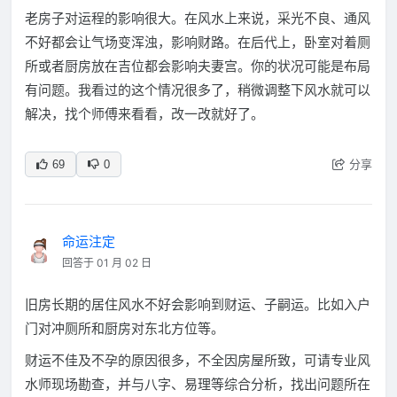
老房子对运程的影响很大。在风水上来说，采光不良、通风
不好都会让气场变浑浊，影响财路。在后代上，卧室对着厕
所或者厨房放在吉位都会影响夫妻宫。你的状况可能是布局
有问题。我看过的这个情况很多了，稍微调整下风水就可以
解决，找个师傅来看看，改一改就好了。
分享
69
0
命运注定
回答于 01 月 02 日
旧房长期的居住风水不好会影响到财运、子嗣运。比如入户
门对冲厕所和厨房对东北方位等。
财运不佳及不孕的原因很多，不全因房屋所致，可请专业风
水师现场勘查，并与八字、易理等综合分析，找出问题所在