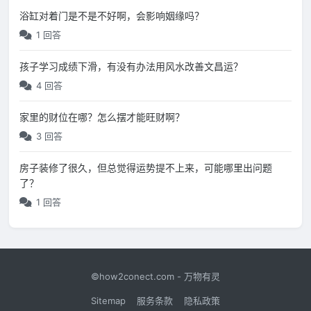
浴缸对着门是不是不好啊，会影响姻缘吗？
1 回答
孩子学习成绩下滑，有没有办法用风水改善文昌运？
4 回答
家里的财位在哪？怎么摆才能旺财啊？
3 回答
房子装修了很久，但总觉得运势提不上来，可能哪里出问题
了？
1 回答
©how2conect.com - 万物有灵
Sitemap
服务条款
隐私政策