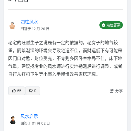
四柱风水
最佳答案
回答于 12 月 26 日
老宅的旺财生子之说是有一定的依据的。老房子的地气较
重，阴暗潮湿的环境会导致宅运不佳，而财运低下有可能是
因门口对煞，财位受克，不育则多因卧室格局不佳，床下地
气重，建议找专业的风水师进行实地勘测后进行调整，或者
自行从打扫卫生等小事入手慢慢改善家居环境。
分享
65
0
风水启示
回答于 01 月 02 日