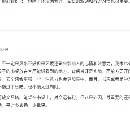
子静心读好书。但除了环境因素外，家长的激励和行为习惯也很重要
02 日
，不一定是风水不好但是环境还是会影响人的心情和注意力，我家也
孩子的书桌放在客厅能够看到的地方，背后最好是实墙，而前方要开
候，安全感会更强一些，注意力也会更加集中，而且，书房或者是学
不能过于昏暗，也不能太过刺眼。
可放文昌塔、笔架在书桌上，对文运有利。但这是外因，最重要的还
励，平时多表扬，少批评。