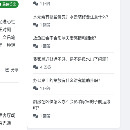
1 回答
最佳答案
水元素有哪些讲究？水景装修要注意什么？
促进心性
1 回答
正对厕
、文昌笔
放鱼缸会不会影响夫妻感情和姻缘？
是一种辅
1 回答
我家最近财运不好，是不是风水出了问题？
4 回答
分享
办公桌上的摆放有什么讲究能助升职？
1 回答
厨房在凶位怎么办？会影响家里的子嗣运势
吗？
里客厅朝
1 回答
采光通