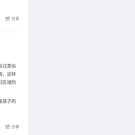
。
分享
有过类似
阔，这样
习区域的
是孩子的
分享