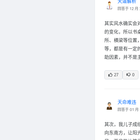
天道解析
回答于 12 月 
其实风水确实会
的变化，所以书
所、横梁等位置
等，都是有一定
助因素，并不是
27
0
天命难违
回答于 01 月 
其次，我儿子成
向东南方，让阳