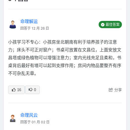
命理解运
最佳答案
回答于 12 月 26 日
小孩学习不专心：小孩房坐北朝南有利于培养孩子的注意
力；床头不可正对窗户；书桌可放置在文昌位，上面安放文
昌塔或绿色植物可以增强注意力；室内光线充足且柔和，书
桌背后最好有墙可以起到支撑作用；房间内物品要整齐有序
不可杂乱无章。
分享
16
0
命理风云
回答于 01 月 02 日