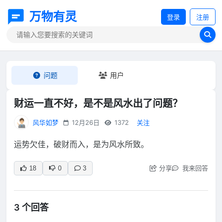
万物有灵
登录
注册
问题
用户
财运一直不好，是不是风水出了问题？
风华如梦
12月26日
1372
关注
运势欠佳，破财而入，是为风水所致。
分享
我来回答
18
0
3
3 个回答