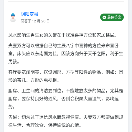
阴阳变易
最佳答案
回答于 12 月 26 日
风水影响生男生女的关键在于找准喜神方位和家居格局。
夫妻双方可以根据自己的生辰八字中喜神的方位来布置卧
室，床头应以东南面为佳，因该方向归于天干之阳，利于生
男孩。
客厅要宽阔明亮，摆设圆形、方型等阳性的物品，例如：圆
形的茶几、方形的电视柜。
厨房、卫生间的清洁要到位，不能堆放太多的物品，尤其是
厨房，要保持良好的通风，否则会积聚大量湿气，影响运
势。
告诫：切勿过于迷信风水而忽视健康。夫妻双方都要做到规
律生活、合理饮食、保持愉悦的心情。