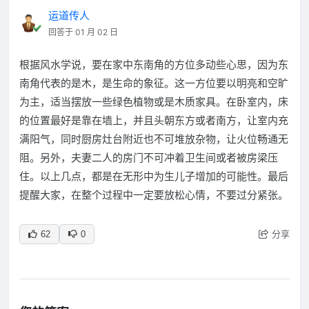
运道传人
回答于 01 月 02 日
根据风水学说，要在家中东南角的方位多动些心思，因为东
南角代表的是木，是生命的象征。这一方位要以明亮和空旷
为主，适当摆放一些绿色植物或是木质家具。在卧室内，床
的位置最好是靠在墙上，并且头朝东方或者南方，让室内充
满阳气，同时厨房灶台附近也不可堆放杂物，让火位畅通无
阻。另外，夫妻二人的房门不可冲着卫生间或者被房梁压
住。以上几点，都是在无形中为生儿子增加的可能性。最后
提醒大家，在整个过程中一定要放松心情，不要过分紧张。
分享
62
0