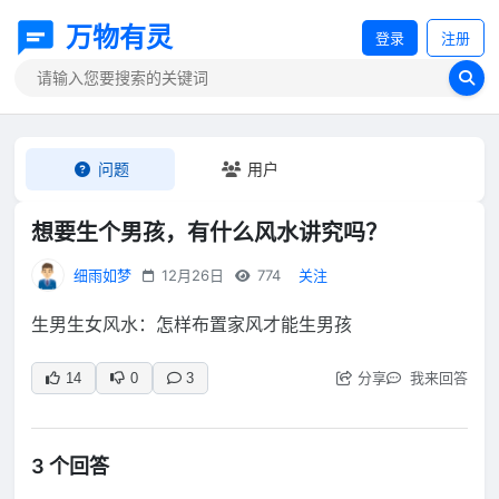
万物有灵
登录
注册
问题
用户
想要生个男孩，有什么风水讲究吗？
细雨如梦
12月26日
774
关注
生男生女风水：怎样布置家风才能生男孩
分享
我来回答
14
0
3
3 个回答