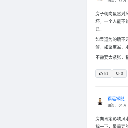
回答于 12 月 
房子朝向虽然对
坏。一个人能不
已。
如果运势的确不
解，如聚宝盆、
不需要太紧张，
81
0
福运常随
回答于 01 月 
房向肯定影响风
解一下，最重要