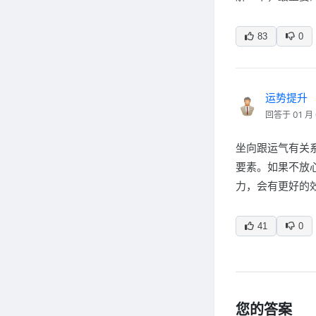
83
0
运势提升
回答于 01 月 
坐向跟运气有关
要素。如果不放
力，会有更好的
41
0
您的答案