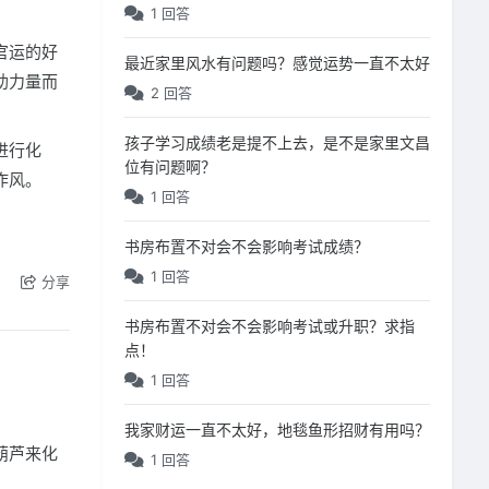
1 回答
官运的好
最近家里风水有问题吗？感觉运势一直不太好
助力量而
2 回答
孩子学习成绩老是提不上去，是不是家里文昌
进行化
位有问题啊？
作风。
1 回答
书房布置不对会不会影响考试成绩？
1 回答
分享
书房布置不对会不会影响考试或升职？求指
点！
1 回答
我家财运一直不太好，地毯鱼形招财有用吗？
葫芦来化
1 回答