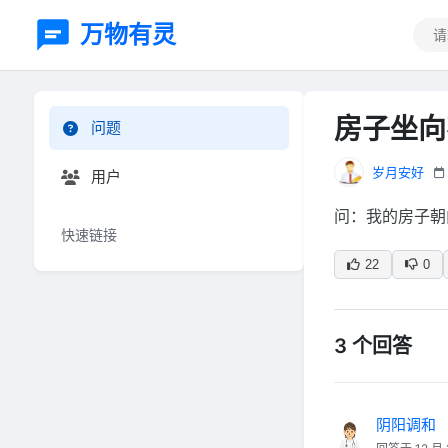
万物有灵
房子坐向
问题
岁月安好
用户
问：我的房子朝
快速链接
22
0
3 个回答
阴阳调和