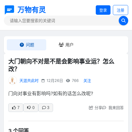
万物有灵
登录
注册
问题
用户
大门朝向不对是不是会影响事业运？怎么
改？
天涯共此时
12月26日
766
关注
门向对事业有影响吗?如有的话怎么改呢?
分享
我来回答
7
0
3
3 个回答