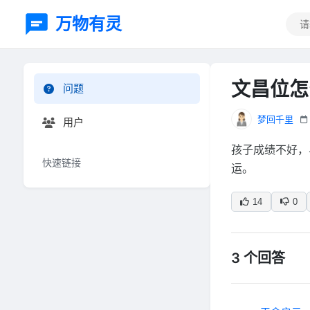
万物有灵
文昌位怎
问题
梦回千里
用户
孩子成绩不好，
快速链接
运。
14
0
3 个回答