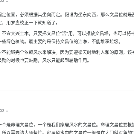
02 日
固定位置，必须根据其坐向而定。假设为坐东向西，那么文昌位就是
定，用罗盘校正一下就知道了。
，不宜大兴土木，只要把文昌位“活”用。可以摆放文昌塔，也可以将
一些绿色植物。最主要的是保持文昌位的洁净，不能堆积垃圾。
业不能够完全依赖风水来解决。因为要遵循天时地利人和的原则，该
鼓励的时候也要鼓励，风水只能起到辅助作用。
02 日
一个是命理文昌位，一个是我们家居风水的文昌位。命理文昌位要根
，所以需要请大师帮忙。家居风水中的文昌位一般是在大门斜对角的“