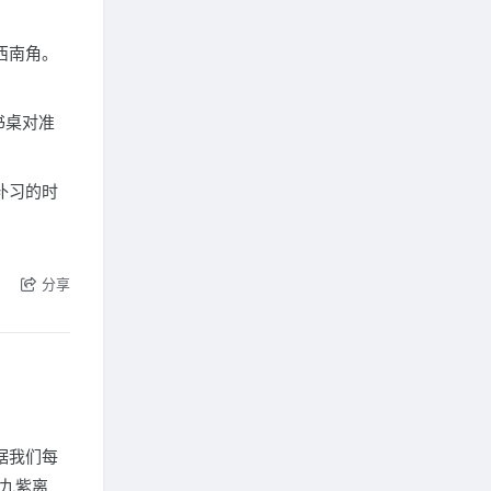
西南角。
书桌对准
补习的时
分享
据我们每
九紫离