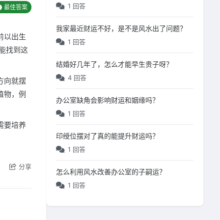
1 回答
最佳答案
我家最近财运不好，是不是风水出了问题？
前以出生
1 回答
能找到这
结婚好几年了，怎么才能早生贵子呀？
4 回答
方向就摆
植物，例
办公室缺角会影响财运和姻缘吗？
1 回答
需要培养
印绶位摆对了真的能提升财运吗？
1 回答
分享
怎么利用风水改善办公室的子嗣运？
1 回答