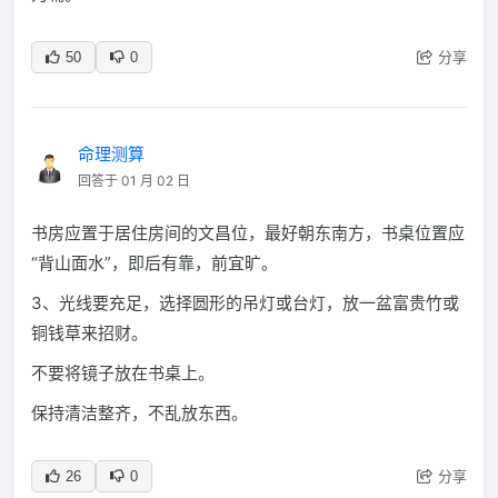
分享
50
0
命理测算
回答于 01 月 02 日
书房应置于居住房间的文昌位，最好朝东南方，书桌位置应
“背山面水”，即后有靠，前宜旷。
3、光线要充足，选择圆形的吊灯或台灯，放一盆富贵竹或
铜钱草来招财。
不要将镜子放在书桌上。
保持清洁整齐，不乱放东西。
分享
26
0