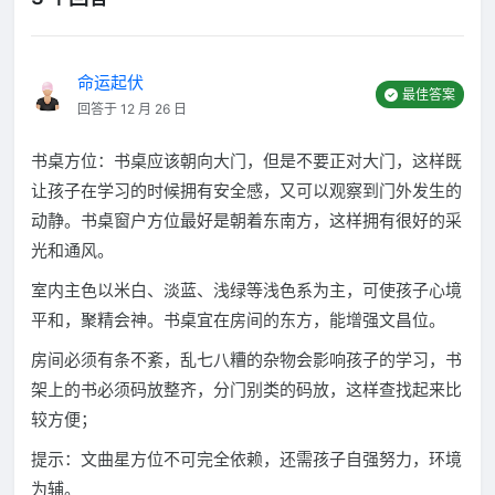
命运起伏
最佳答案
回答于 12 月 26 日
书桌方位：书桌应该朝向大门，但是不要正对大门，这样既
让孩子在学习的时候拥有安全感，又可以观察到门外发生的
动静。书桌窗户方位最好是朝着东南方，这样拥有很好的采
光和通风。
室内主色以米白、淡蓝、浅绿等浅色系为主，可使孩子心境
平和，聚精会神。书桌宜在房间的东方，能增强文昌位。
房间必须有条不紊，乱七八糟的杂物会影响孩子的学习，书
架上的书必须码放整齐，分门别类的码放，这样查找起来比
较方便；
提示：文曲星方位不可完全依赖，还需孩子自强努力，环境
为辅。