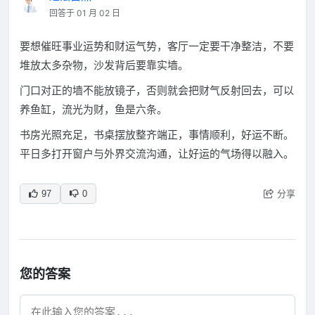
回答于 01 月 02 日
要想催旺事业运势和财运气势，客厅一定要干净整洁，不要
堆放太多杂物，沙发背后要靠实墙。
门口对正的墙不能放镜子，否则就会把财气反射回去，可以
养鱼缸，流光为财，鱼是六条。
书房光照充足，书桌摆放整齐端正，事情顺利，好运不断。
平日多打开窗户与外界交流沟通，让好运的气场得以融入。
分享
97
0
您的答案