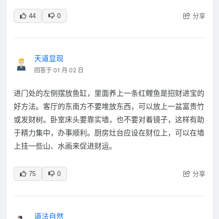
分享
44
0
天道显现
回答于 01 月 02 日
进门处的左侧摆放鱼缸，里面养上一条红鲤鱼是招财进宝的
好方法。客厅的东南方不要堆放东西，可以放上一盆富贵竹
或发财树。卧室床头要靠实墙，也不要对着镜子，这样有助
于精力集中，办事顺利。厨房灶台应设在财位上，可以在墙
上挂一些山、水画来促进财运。
分享
75
0
道法自然