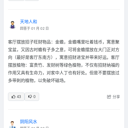
天地人和
回答于 01 月 02 日
客厅摆放招子旺财物品：金蟾，金蟾嘴里吐着钱币，寓意聚
宝盆，又因古时蟾有子多之意，可将金蟾摆放在大门正对方
向（最好是客厅东南方），寓意招财进宝并带来好运。客厅
摆放植物：富贵竹、发财树等绿色植物，不仅有招财纳福的
作用又具有生命力，对家中人丁也有好处。但是不要摆放过
多带刺的植物，以免破坏磁场。
分享
43
0
阴阳风水