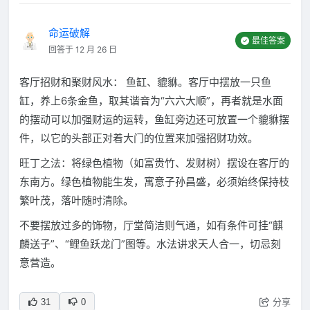
命运破解
最佳答案
回答于 12 月 26 日
客厅招财和聚财风水： 鱼缸、貔貅。客厅中摆放一只鱼
缸，养上6条金鱼，取其谐音为“六六大顺”，再者就是水面
的摆动可以加强财运的运转，鱼缸旁边还可放置一个貔貅摆
件，以它的头部正对着大门的位置来加强招财功效。
旺丁之法：将绿色植物（如富贵竹、发财树）摆设在客厅的
东南方。绿色植物能生发，寓意子孙昌盛，必须始终保持枝
繁叶茂，落叶随时清除。
不要摆放过多的饰物，厅堂简洁则气通，如有条件可挂“麒
麟送子”、“鲤鱼跃龙门”图等。水法讲求天人合一，切忌刻
意营造。
分享
31
0