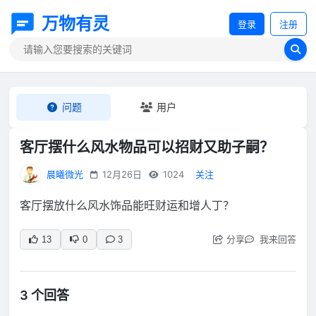
万物有灵
登录
注册
问题
用户
客厅摆什么风水物品可以招财又助子嗣？
晨曦微光
12月26日
1024
关注
客厅摆放什么风水饰品能旺财运和增人丁？
分享
我来回答
13
0
3
3 个回答