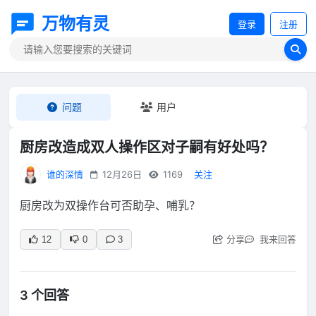
万物有灵
登录
注册
问题
用户
厨房改造成双人操作区对子嗣有好处吗？
谁的深情
12月26日
1169
关注
厨房改为双操作台可否助孕、哺乳？
分享
我来回答
12
0
3
3 个回答