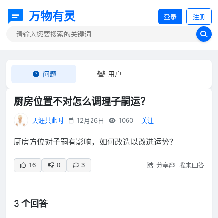
万物有灵
登录
注册
问题
用户
厨房位置不对怎么调理子嗣运？
天涯共此时
12月26日
1060
关注
厨房方位对子嗣有影响，如何改造以改进运势？
分享
我来回答
16
0
3
3 个回答