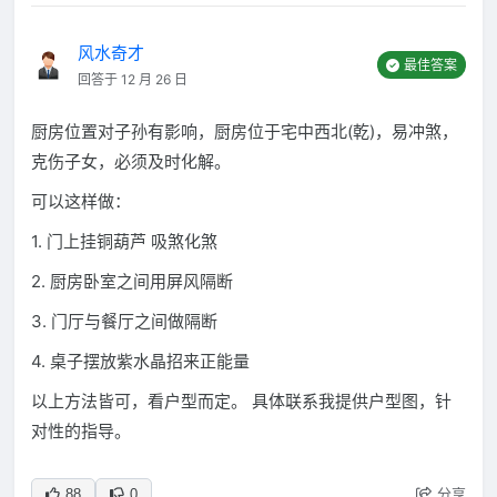
风水奇才
最佳答案
回答于 12 月 26 日
厨房位置对子孙有影响，厨房位于宅中西北(乾)，易冲煞，
克伤子女，必须及时化解。
可以这样做：
1. 门上挂铜葫芦 吸煞化煞
2. 厨房卧室之间用屏风隔断
3. 门厅与餐厅之间做隔断
4. 桌子摆放紫水晶招来正能量
以上方法皆可，看户型而定。 具体联系我提供户型图，针
对性的指导。
分享
88
0