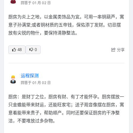
回答于 01 月 02 日
厨房为炎上之地，以金属类饰品为宜。可用一串铜葫芦，寓
意子孙满堂;或者铜材质的五帝钱，保佑添丁发财。切忌摆
放有尖锐的物什，要保持清静整洁。
分享
48
0
运程探测
回答于 01 月 02 日
厨房：是财丁之位，厨房有财、有丁才能怀孕。厨房摆放一
只金蟾能带来财运，还能旺家宅；送子观音像摆在厨房，寓
意着能带来贵子，帮助顺产。同时还要保证厨房的干净整
洁，不要堆放过多杂物。