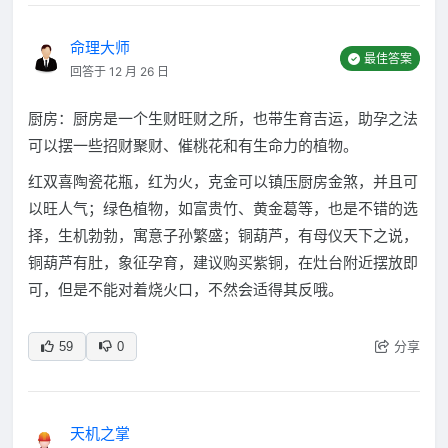
命理大师
最佳答案
回答于 12 月 26 日
厨房：厨房是一个生财旺财之所，也带生育吉运，助孕之法
可以摆一些招财聚财、催桃花和有生命力的植物。
红双喜陶瓷花瓶，红为火，克金可以镇压厨房金煞，并且可
以旺人气；绿色植物，如富贵竹、黄金葛等，也是不错的选
择，生机勃勃，寓意子孙繁盛；铜葫芦，有母仪天下之说，
铜葫芦有肚，象征孕育，建议购买紫铜，在灶台附近摆放即
可，但是不能对着烧火口，不然会适得其反哦。
分享
59
0
天机之掌