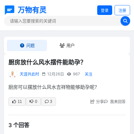
万物有灵
登录
注册
问题
用户
厨房放什么风水摆件能助孕？
天涯共此时
12月26日
967
关注
厨房可以摆放什么风水吉祥物能够助孕呢？
分享
我来回答
11
0
3
3 个回答