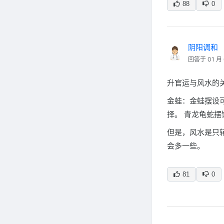
88
0
阴阳调和
回答于 01 月 
升官运与风水的
金蛙：金蛙摆设
择。 青龙龟蛇
但是，风水是只
会多一些。
81
0