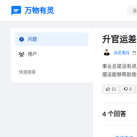
万物有灵
升官运差
问题
风花雪月
用户
事业总是没有进
快速链接
摆设能够帮助我
11
0
4 个回答