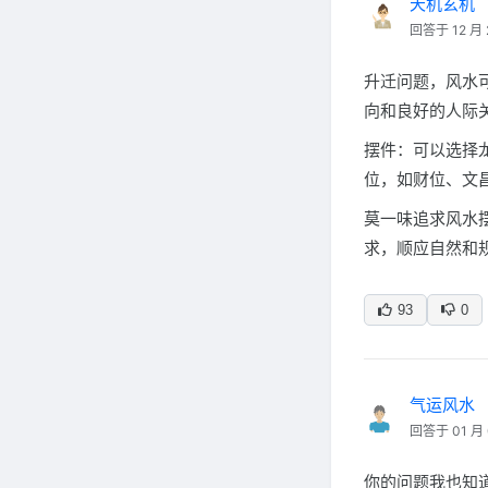
天机玄机
回答于 12 月 
升迁问题，风水
向和良好的人际
摆件：可以选择
位，如财位、文
莫一味追求风水
求，顺应自然和
93
0
气运风水
回答于 01 月 
你的问题我也知