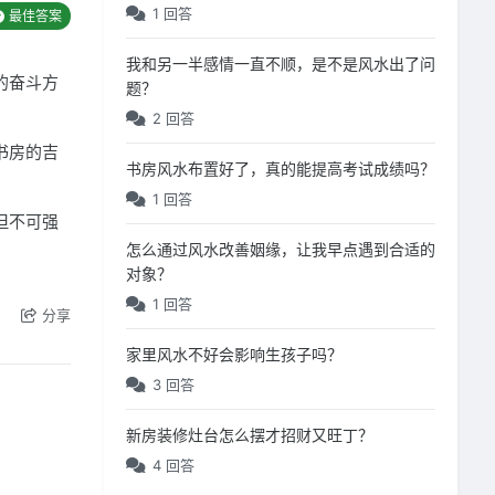
1 回答
最佳答案
我和另一半感情一直不顺，是不是风水出了问
的奋斗方
题？
2 回答
书房的吉
书房风水布置好了，真的能提高考试成绩吗？
1 回答
但不可强
怎么通过风水改善姻缘，让我早点遇到合适的
对象？
1 回答
分享
家里风水不好会影响生孩子吗？
3 回答
新房装修灶台怎么摆才招财又旺丁？
4 回答