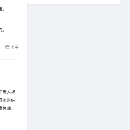
佳。
的。
分享
于贵人相
着招财纳
要急躁，