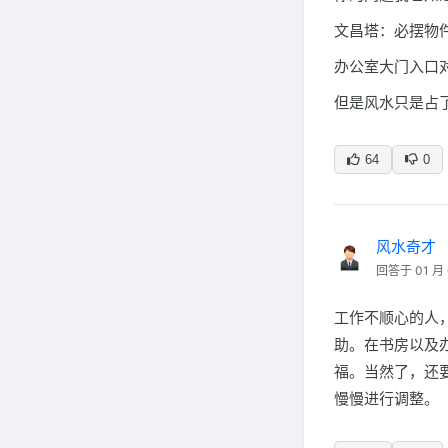
文昌塔：必摆物
办公室大门入口
但是风水只是占
64
0
风水奇才
回答于 01 月 
工作不顺心的人
助。在书房以及
福。当然了，还
慢慢进行调整。