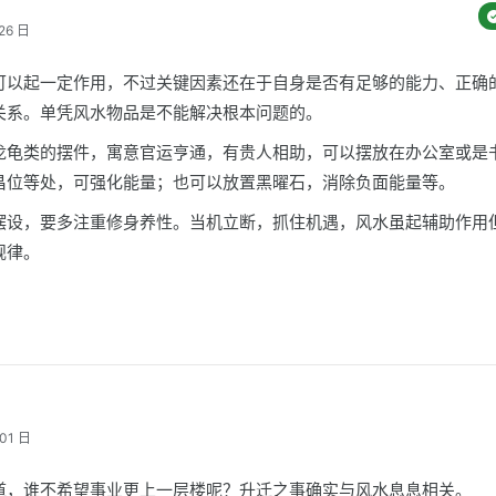
26 日
可以起一定作用，不过关键因素还在于自身是否有足够的能力、正确
关系。单凭风水物品是不能解决根本问题的。
龙龟类的摆件，寓意官运亨通，有贵人相助，可以摆放在办公室或是
昌位等处，可强化能量；也可以放置黑曜石，消除负面能量等。
摆设，要多注重修身养性。当机立断，抓住机遇，风水虽起辅助作用
规律。
01 日
道，谁不希望事业更上一层楼呢？升迁之事确实与风水息息相关。