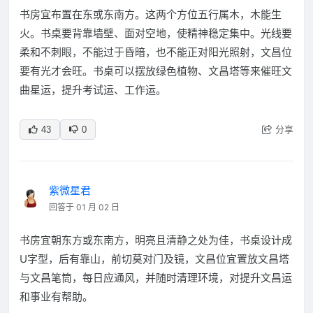
书房宜布置在东或东南方。这两个方位五行属木，木能生
火。书桌要背靠墙壁、面对空地，使精神稳定集中。光线要
柔和不刺眼，不能过于昏暗，也不能正对阳光照射，文昌位
要有光才会旺。书桌可以摆放绿色植物、文昌塔等来催旺文
曲星运，提升考试运、工作运。
分享
43
0
紫微星君
回答于 01 月 02 日
书房宜朝东方或东南方，明亮且清静之处为佳，书桌设计成
U字型，后有靠山，前切莫对门及镜，文昌位宜置放文昌塔
与文昌笔筒，每日应通风，并随时清理环境，对提升文昌运
和事业有帮助。