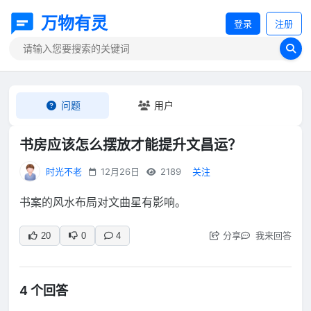
万物有灵
登录
注册
问题
用户
书房应该怎么摆放才能提升文昌运？
时光不老
12月26日
2189
关注
书案的风水布局对文曲星有影响。
分享
我来回答
20
0
4
4 个回答