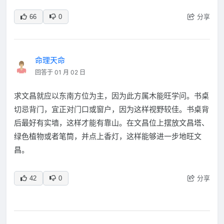
分享
66
0
命理天命
回答于 01 月 02 日
求文昌就应以东南方位为主，因为此方属木能旺学问。书桌
切忌背门，宜正对门口或窗户，因为这样视野较佳。书桌背
后最好有实墙，这样才能有靠山。在文昌位上摆放文昌塔、
绿色植物或者笔筒，并点上香灯，这样能够进一步地旺文
昌。
分享
42
0