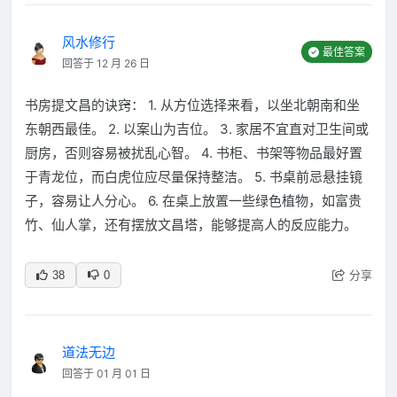
风水修行
最佳答案
回答于 12 月 26 日
书房提文昌的诀窍： 1. 从方位选择来看，以坐北朝南和坐
东朝西最佳。 2. 以案山为吉位。 3. 家居不宜直对卫生间或
厨房，否则容易被扰乱心智。 4. 书柜、书架等物品最好置
于青龙位，而白虎位应尽量保持整洁。 5. 书桌前忌悬挂镜
子，容易让人分心。 6. 在桌上放置一些绿色植物，如富贵
竹、仙人掌，还有摆放文昌塔，能够提高人的反应能力。
分享
38
0
道法无边
回答于 01 月 01 日