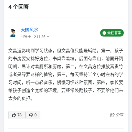
4 个回答
天赐风水
最佳答案
回答于 12 月 26 日
文昌运影响到学习状态，但文昌位只能是辅助，第一，孩子
的书房要安排好方位，书桌靠着墙，后面有靠山，前面开阔
明朗，忌讳对着厕所和厨房，第二，在文昌方位摆放富贵竹
或者是绿萝这样的植物，第三，每天坚持半个小时左右的学
习时间，听一点轻音乐，慢慢习惯这种氛围，第四，家长要
给孩子创造个宽松的环境，要经常鼓励孩子，不要给他们带
太多的负担。
分享
78
0