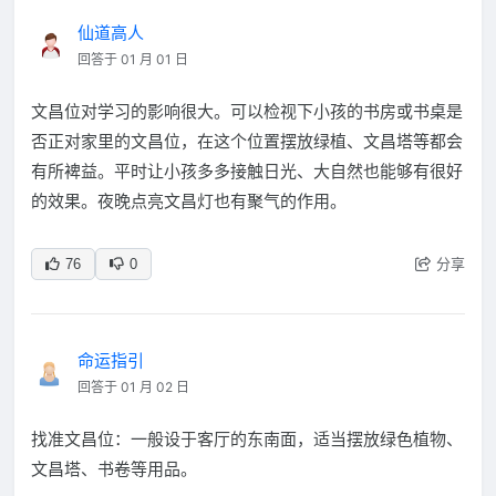
仙道高人
回答于 01 月 01 日
文昌位对学习的影响很大。可以检视下小孩的书房或书桌是
否正对家里的文昌位，在这个位置摆放绿植、文昌塔等都会
有所裨益。平时让小孩多多接触日光、大自然也能够有很好
的效果。夜晚点亮文昌灯也有聚气的作用。
分享
76
0
命运指引
回答于 01 月 02 日
找准文昌位：一般设于客厅的东南面，适当摆放绿色植物、
文昌塔、书卷等用品。