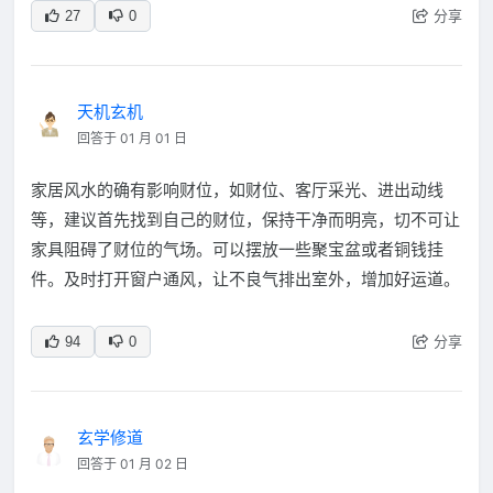
分享
27
0
天机玄机
回答于 01 月 01 日
家居风水的确有影响财位，如财位、客厅采光、进出动线
等，建议首先找到自己的财位，保持干净而明亮，切不可让
家具阻碍了财位的气场。可以摆放一些聚宝盆或者铜钱挂
件。及时打开窗户通风，让不良气排出室外，增加好运道。
分享
94
0
玄学修道
回答于 01 月 02 日