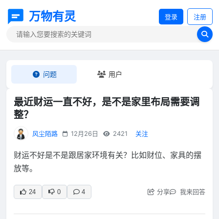
万物有灵
登录
注册
问题
用户
最近财运一直不好，是不是家里布局需要调
整？
风尘陌路
12月26日
2421
关注
财运不好是不是跟居家环境有关？比如财位、家具的摆
放等。
分享
我来回答
24
0
4