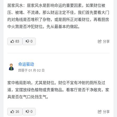
居家风水：居家风水是影响命运的重要因素，如果财位被
压、被堵、不流通，那么财运注定不佳，我们首先要看大门
的对角线是否堆积了杂物，或是厕所正对着财位，再看厨房
中火煞是否冲犯财位。先从最基本的做起。
分享
83
0
命运驱动
回答于 01 月 02 日
家中格局影响，尤其是财位。财位不宜有冲射的厕所及过
道，宜摆放绿色植物或贵重物品。看客厅是否干净敞亮，家
具是否在气口处挡生气。
分享
16
0