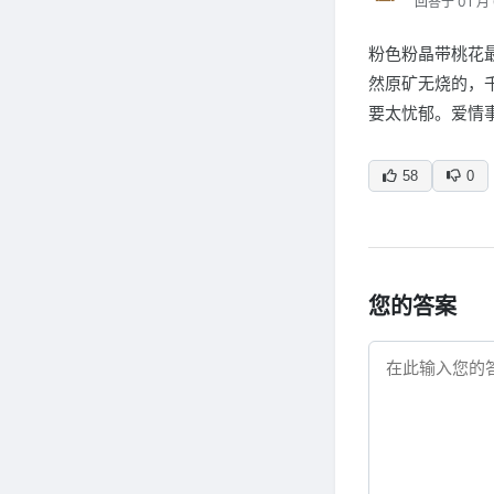
回答于 01 月 
粉色粉晶带桃花
然原矿无烧的，
要太忧郁。爱情
58
0
您的答案