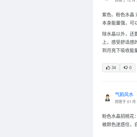
回答于 12 月 
紫色、粉色水晶
本身能量强，可
除水晶以外，还
上，感受舒适感
到月亮下吸收能
34
0
气韵风水
回答于 01 月 
粉色水晶招桃花
被颜色迷惑住，