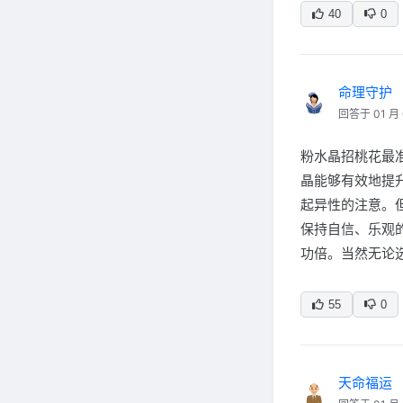
40
0
命理守护
回答于 01 月 
粉水晶招桃花最
晶能够有效地提
起异性的注意。
保持自信、乐观
功倍。当然无论
55
0
天命福运