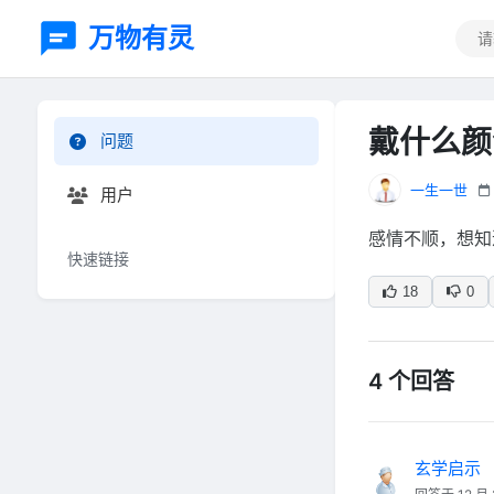
万物有灵
戴什么颜
问题
一生一世
用户
感情不顺，想知
快速链接
18
0
4 个回答
玄学启示