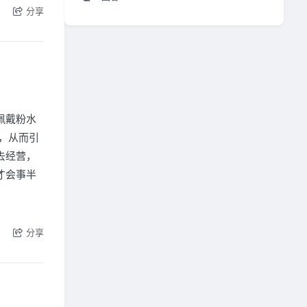
分享
佩戴粉水
，从而引
去经营，
才会事半
分享