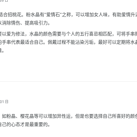
26 日
 适合招桃花。粉水晶有“爱情石”之称，可以增加女人味，有助爱情升
以消除情伤、提高吸引力。
要以爱为修法，水晶的颜色需要与个人的五行喜忌相匹配，可将手串
的手串代表最适合自己。佩戴过程不能沾染污垢，最好可以定期将水
量。
01 日
：如粉晶、樱花晶等可以增加异性运，但是也要选择自己所喜好的颜
自己的心态才是最重要的。