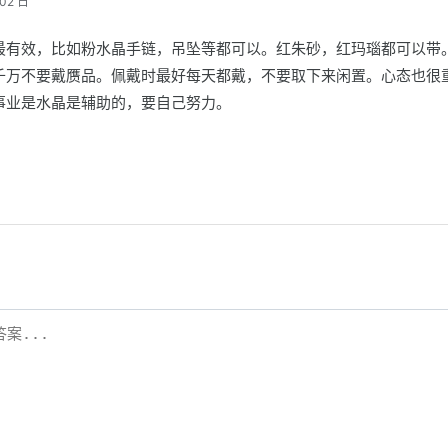
02 日
最有效，比如粉水晶手链，吊坠等都可以。红朱砂，红玛瑙都可以带
千万不要戴赝品。佩戴时最好每天都戴，不要取下来闲置。心态也很
事业是水晶是辅助的，要自己努力。