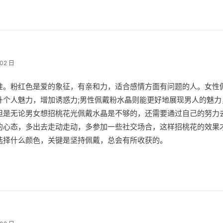
02 日
准。粉红色是爱的象征，有亲和力，适合感情方面有问题的人。女性
升个人魅力，增加诱惑力;男性佩戴粉水晶则能更好地展现男人的魅力
但是无论男女想招桃花光佩戴水晶是不够的，还需要通过自己的努力
的心态，多出去走动走动，多参加一些社交场合，这样招桃花的效果
选择什么颜色，关键是坚持佩戴，总会有所收获的。