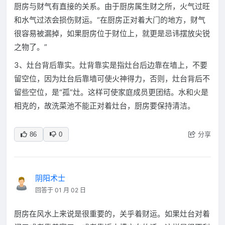
厨房与财气有直接的关系。由于厨房属生财之所，火气过旺
和水气过浓会损伤财运。“在厨房正对着大门的地方，财气
很容易被漏掉，如果厨房位于财位上，就更是忌讳摆放尖锐
之物了。”
3、灶台背后靠实。灶背靠实是指灶台后边靠在墙上，不要
留空位，因为灶台后靠墙可使火神得力，否则，灶台背后不
留些空位，是“孤”灶。这样可使家庭成员更团结。水和火是
相克的，故洗菜池不能正对着灶台，厨房要保持清洁。
分享
86
0
阴阳术士
回答于 01 月 02 日
厨房在风水上来说是很重要的，关乎着财运。如果灶台对着