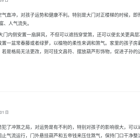
26 日
空气直冲，对孩子运势和健康不利。特别是大门对正楼梯的时候，即形
财富、人气流失。
在大门内侧安置一扇屏风，不但可以遮挡穿堂煞，还可以使玄关更具层
放置一盆常春藤或者绿萝，以植物的柔性来调和煞气。家里的孩子房
，若是格局无法更改，则可挂文昌符、摆放葫芦形饰物，促进子孙的
01 日
是犯了冲煞之局，对运势是有不利的，特别对孩子的影响很大，可以
阻止气流运行，门外悬挂葫芦和五帝钱来压住煞气，保持门口干净整