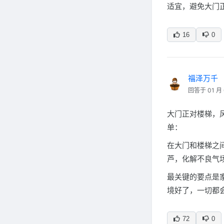
适宜，避免大门
16
0
福泽万千
回答于 01 月 
大门正对楼梯，
单：
在大门和楼梯之
芦，化解不良气
最关键的要点是
境好了，一切都
72
0