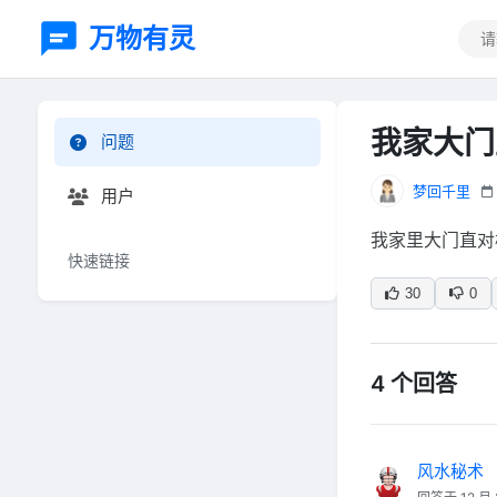
万物有灵
我家大门
问题
梦回千里
用户
我家里大门直对
快速链接
30
0
4 个回答
风水秘术