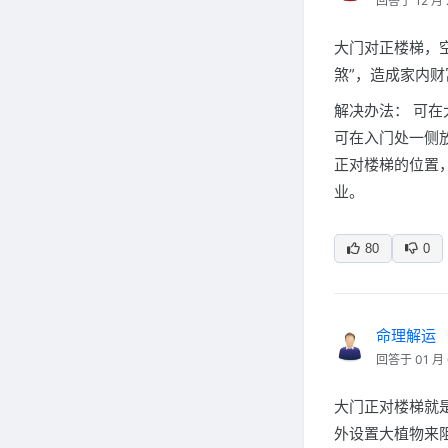
回答于 12 月 
大门对正楼梯，
煞”，造成家内
解决办法： 可
可在入门处一侧
正对楼梯的位置
业。
80
0
命理解运
回答于 01 月 
大门正对楼梯就
外设置大植物来