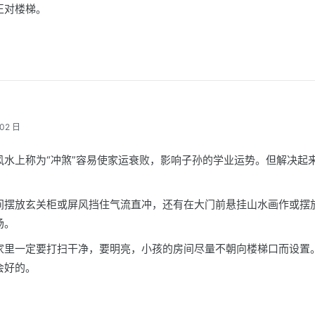
正对楼梯。
02 日
风水上称为“冲煞”容易使家运衰败，影响子孙的学业运势。但解决起
间摆放玄关柜或屏风挡住气流直冲，还有在大门前悬挂山水画作或摆
场。
家里一定要打扫干净，要明亮，小孩的房间尽量不朝向楼梯口而设置
会好的。