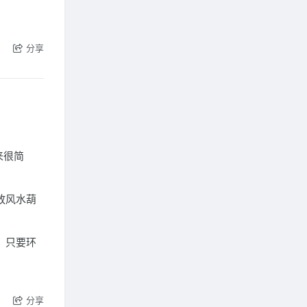
分享
来很简
放风水葫
。只要环
分享