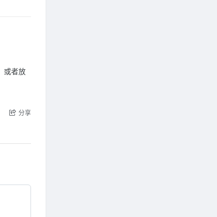
，或者放
分享