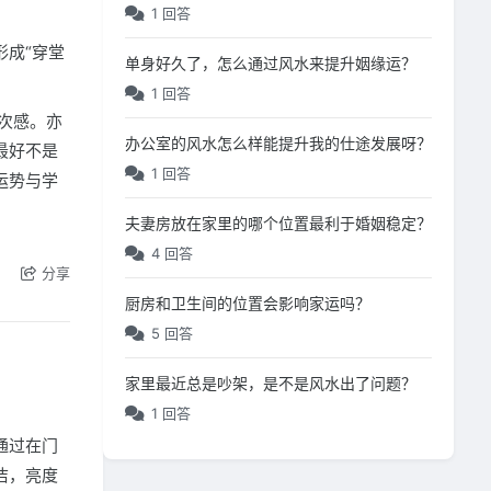
1 回答
成“穿堂
单身好久了，怎么通过风水来提升姻缘运？
1 回答
次感。亦
办公室的风水怎么样能提升我的仕途发展呀？
最好不是
1 回答
运势与学
夫妻房放在家里的哪个位置最利于婚姻稳定？
4 回答
分享
厨房和卫生间的位置会影响家运吗？
5 回答
家里最近总是吵架，是不是风水出了问题？
1 回答
通过在门
洁，亮度