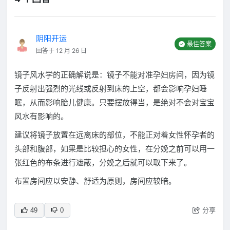
阴阳开运
最佳答案
回答于 12 月 26 日
镜子风水学的正确解说是：镜子不能对准孕妇房间，因为镜
子反射出强烈的光线或反射到床的上空，都会影响孕妇睡
眠，从而影响胎儿健康。只要摆放得当，是绝对不会对宝宝
风水有影响的。
建议将镜子放置在远离床的部位，不能正对着女性怀孕者的
头部和腹部，如果是比较担心的女性，在分娩之前可以用一
张红色的布条进行遮蔽，分娩之后就可以取下来了。
布置房间应以安静、舒适为原则，房间应较暗。
分享
49
0