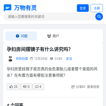
万物有灵
登录
注册
问题
用户
孕妇房间摆镜子有什么讲究吗？
共你白首
12月26日
2289
关注
孕妇房里挂镜子是否真的会危害胎儿或者整个家庭的风
水？在布置方面有哪些注意事项呢？
分享
我来回答
23
0
4
4 个回答