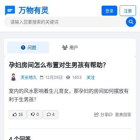
万物有灵
登录
注册
问题
用户
孕妇房间怎么布置对生男孩有帮助？
天长地久
12月26日
1453
关注
室内的风水影响着生儿育女，那孕妇的房间如何摆放有
利于生男孩？
分享
我来回答
16
0
4
4 个回答