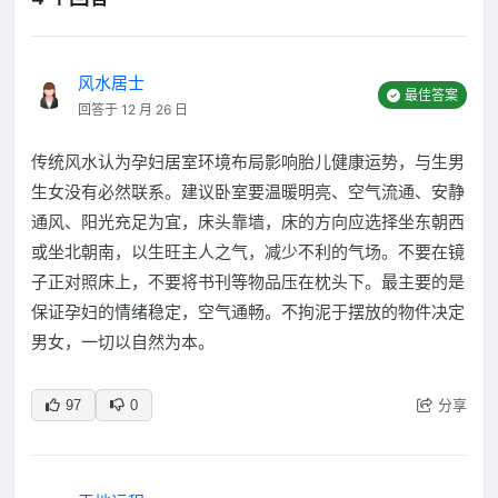
风水居士
最佳答案
回答于 12 月 26 日
传统风水认为孕妇居室环境布局影响胎儿健康运势，与生男
生女没有必然联系。建议卧室要温暖明亮、空气流通、安静
通风、阳光充足为宜，床头靠墙，床的方向应选择坐东朝西
或坐北朝南，以生旺主人之气，减少不利的气场。不要在镜
子正对照床上，不要将书刊等物品压在枕头下。最主要的是
保证孕妇的情绪稳定，空气通畅。不拘泥于摆放的物件决定
男女，一切以自然为本。
分享
97
0