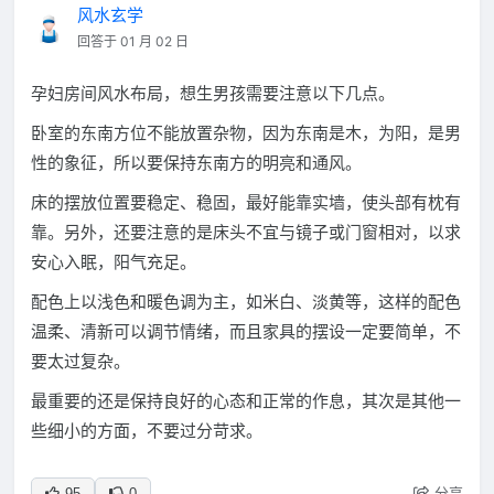
风水玄学
回答于 01 月 02 日
孕妇房间风水布局，想生男孩需要注意以下几点。
卧室的东南方位不能放置杂物，因为东南是木，为阳，是男
性的象征，所以要保持东南方的明亮和通风。
床的摆放位置要稳定、稳固，最好能靠实墙，使头部有枕有
靠。另外，还要注意的是床头不宜与镜子或门窗相对，以求
安心入眠，阳气充足。
配色上以浅色和暖色调为主，如米白、淡黄等，这样的配色
温柔、清新可以调节情绪，而且家具的摆设一定要简单，不
要太过复杂。
最重要的还是保持良好的心态和正常的作息，其次是其他一
些细小的方面，不要过分苛求。
分享
95
0