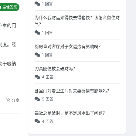
1 回答
最佳答案
为什么我财运来得快去得也快？该怎么留住财
气？
卧室的门
1 回答
利度。经
厨房直对客厅对子女运势有影响吗？
1 回答
助于吸纳
刀具随便放会破财吗？
4 回答
卧室门对着卫生间对夫妻感情有影响吗？
5 回答
分享
最近总是破财，是不是风水出了问题？
4 回答