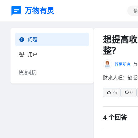
万物有灵
想提高收
问题
整？
用户
倾尽所有
快速链接
财来人旺：缺乏
25
0
4 个回答