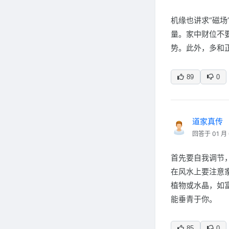
机缘也讲求“磁
量。家中财位不
势。此外，多和
89
0
道家真传
回答于 01 月 
首先要自我调节
在风水上要注意
植物或水晶，如
能垂青于你。
85
0