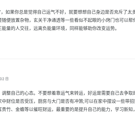
场”，如果你总是觉得自己运气不好，就要想想自己身边是否充斥了太
要随便放置杂物，玄关干净通透等一些看似不起眼的小窍门也可以帮
正能量的人交往，远离负能量环境，同样能够助你改变运势。
02 日
，调整自己的心态。不要想着靠运气来转运，好运是需要自己去争取
家中财位是否受压，厨房与大门是否有冲煞;可以在家中摆设一些带招
富贵竹、金蟾等以催旺财运，最重要的是提升自己的能力，学习新知