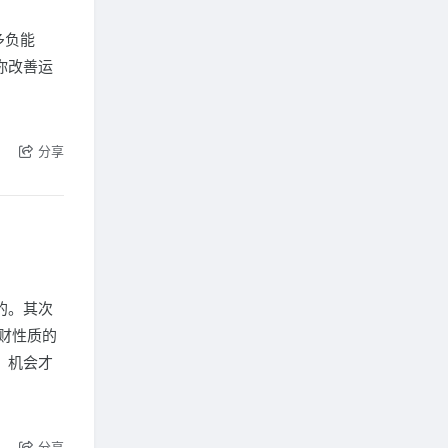
多负能
你改善运
分享
的。其次
财性质的
，机会才
分享