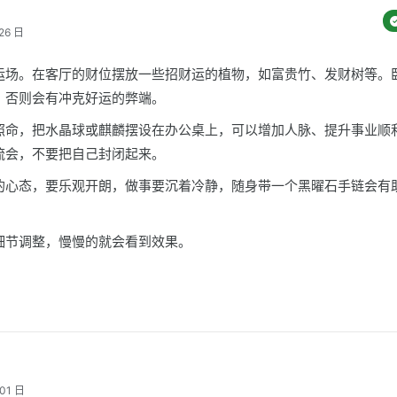
26 日
运场。在客厅的财位摆放一些招财运的植物，如富贵竹、发财树等。
，否则会有冲克好运的弊端。
照命，把水晶球或麒麟摆设在办公桌上，可以增加人脉、提升事业顺
流会，不要把自己封闭起来。
的心态，要乐观开朗，做事要沉着冷静，随身带一个黑曜石手链会有
细节调整，慢慢的就会看到效果。
01 日