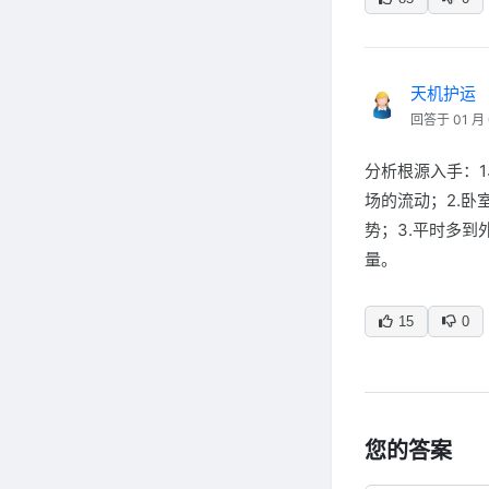
天机护运
回答于 01 月 
分析根源入手：
场的流动；2.
势；3.平时多到
量。
15
0
您的答案