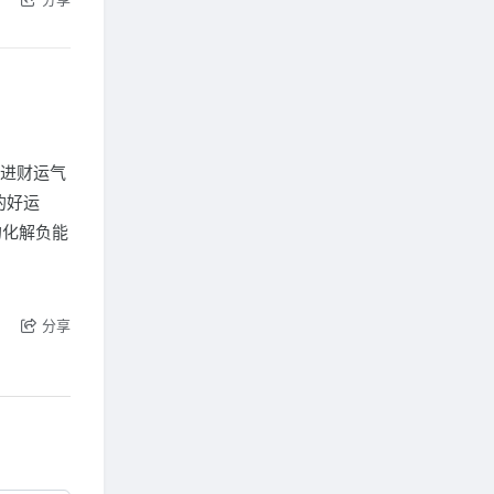
促进财运气
的好运
的化解负能
分享