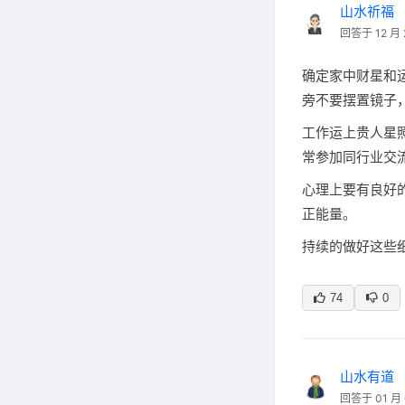
山水祈福
回答于 12 月 
确定家中财星和
旁不要摆置镜子
工作运上贵人星
常参加同行业交
心理上要有良好
正能量。
持续的做好这些
74
0
山水有道
回答于 01 月 