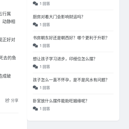
1 回答
五行属
厨房对着大门会影响财运吗？
，动静相
1 回答
书房朝东好还是朝西好？哪个更利于升职？
视正好对
1 回答
死去的鱼
想让孩子学习进步，印绶位怎么摆？
1 回答
造成破
孩子怎么一直不怀孕，是不是风水有问题？
1 回答
分享
卧室放什么摆件能助旺姻缘呢？
1 回答