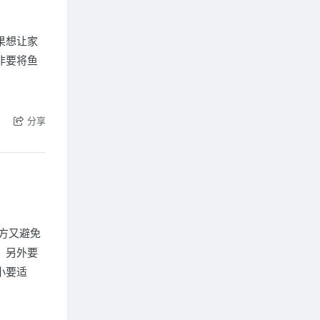
果想让家
非要将鱼
分享
方又避免
。另外要
小要适