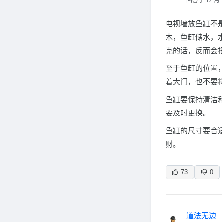
回答于 12 月 
电视墙放鱼缸不
木，鱼缸储水，
克的话，反而会
至于鱼缸的位置
着大门，也不要
鱼缸要保持清洁
要及时更换。
鱼缸的尺寸要合
财。
73
0
道法无边