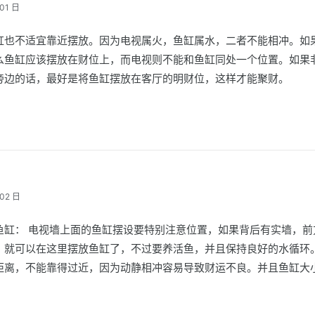
01 日
缸也不适宜靠近摆放。因为电视属火，鱼缸属水，二者不能相冲。如
么鱼缸应该摆放在财位上，而电视则不能和鱼缸同处一个位置。如果
旁边的话，最好是将鱼缸摆放在客厅的明财位，这样才能聚财。
02 日
鱼缸： 电视墙上面的鱼缸摆设要特别注意位置，如果背后有实墙，前
，就可以在这里摆放鱼缸了，不过要养活鱼，并且保持良好的水循环
距离，不能靠得过近，因为动静相冲容易导致财运不良。并且鱼缸大