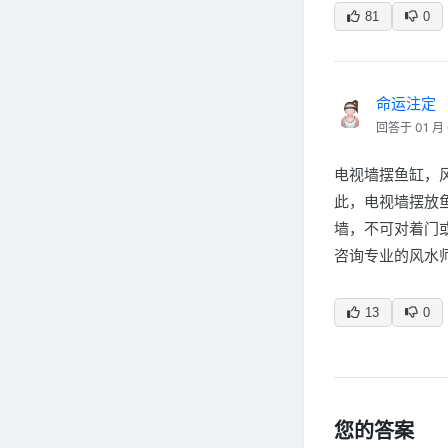
81
0
命运注定
回答于 01 月 
电视墙摆鱼缸，
此，电视墙摆放
墙，不可对着门
咨询专业的风水
13
0
您的答案