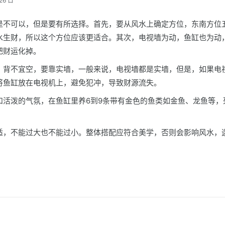
26 日
是不可以，但是要有所选择。首先，要从风水上确定方位，东南方位
水生财，所以这个方位应该更适合。其次，电视墙为动，鱼缸也为动
把财运化掉。
，背不宜空，要靠实墙，一般来说，电视墙都是实墙，但是，如果电
将鱼缸放在电视机上，避免犯冲，导致财源流失。
和活泼的气氛，在鱼缸里养6到9条带有金色的鱼类如金鱼、龙鱼等，
适，不能过大也不能过小。整体搭配应符合美学，否则会影响风水，