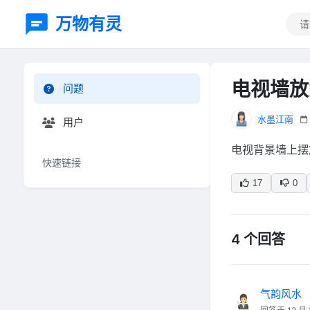
万物有灵
电视墙放
问题
水墨江南
用户
电视背景墙上摆
快速链接
17
0
4 个回答
气韵风水