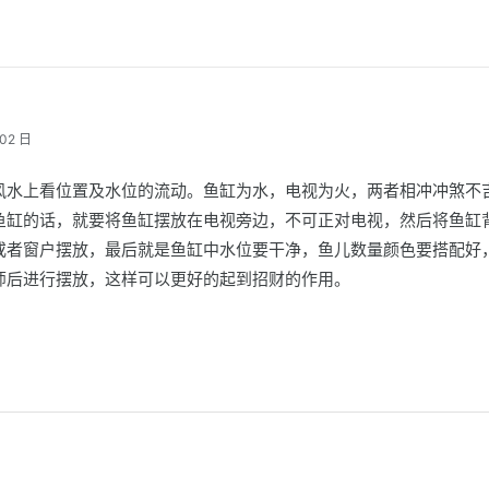
02 日
风水上看位置及水位的流动。鱼缸为水，电视为火，两者相冲冲煞不
鱼缸的话，就要将鱼缸摆放在电视旁边，不可正对电视，然后将鱼缸
或者窗户摆放，最后就是鱼缸中水位要干净，鱼儿数量颜色要搭配好
师后进行摆放，这样可以更好的起到招财的作用。