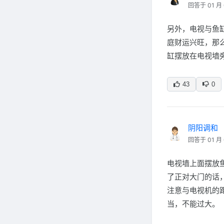
回答于 01 月 
另外，电视与鱼
庭财运兴旺，那
缸摆放在电视墙
43
0
阴阳调和
回答于 01 月 
电视墙上面摆放
了正对大门的话
注意与电视机的
当，不能过大。