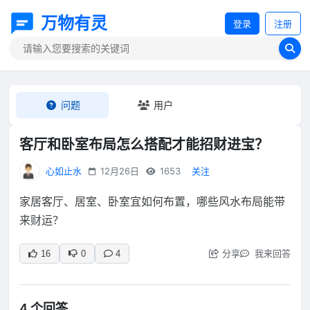
万物有灵
登录
注册
问题
用户
客厅和卧室布局怎么搭配才能招财进宝？
心如止水
12月26日
1653
关注
家居客厅、居室、卧室宜如何布置，哪些风水布局能带
来财运？
分享
我来回答
16
0
4
4 个回答