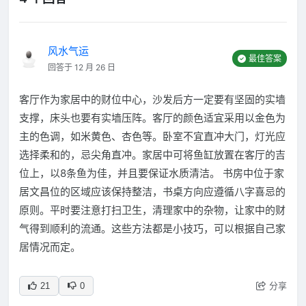
风水气运
最佳答案
回答于 12 月 26 日
客厅作为家居中的财位中心，沙发后方一定要有坚固的实墙
支撑，床头也要有实墙压阵。客厅的颜色适宜采用以金色为
主的色调，如米黄色、杏色等。卧室不宜直冲大门，灯光应
选择柔和的，忌尖角直冲。家居中可将鱼缸放置在客厅的吉
位上，以8条鱼为佳，并且要保证水质清洁。 书房中位于家
居文昌位的区域应该保持整洁，书桌方向应遵循八字喜忌的
原则。平时要注意打扫卫生，清理家中的杂物，让家中的财
气得到顺利的流通。这些方法都是小技巧，可以根据自己家
居情况而定。
分享
21
0