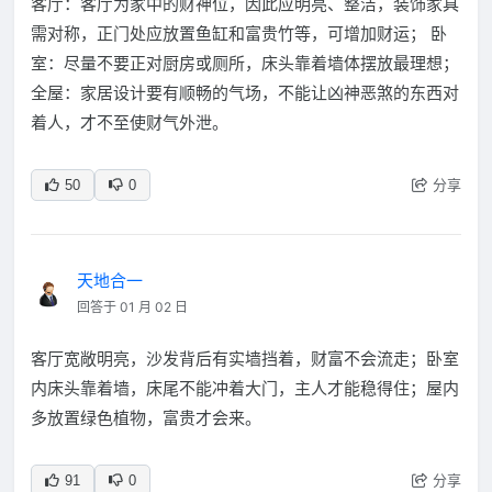
客厅：客厅为家中的财神位，因此应明亮、整洁，装饰家具
需对称，正门处应放置鱼缸和富贵竹等，可增加财运； 卧
室：尽量不要正对厨房或厕所，床头靠着墙体摆放最理想；
全屋：家居设计要有顺畅的气场，不能让凶神恶煞的东西对
着人，才不至使财气外泄。
分享
50
0
天地合一
回答于 01 月 02 日
客厅宽敞明亮，沙发背后有实墙挡着，财富不会流走；卧室
内床头靠着墙，床尾不能冲着大门，主人才能稳得住；屋内
多放置绿色植物，富贵才会来。
分享
91
0