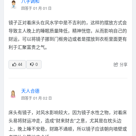
八字调和
回答于 01 月 01 日
镜子正对着床头在风水学中是不吉利的，这样的摆放方式会
导致主人晚上的睡眠质量降低，精神恍惚，从而影响自己的
财运，可以将镜子挪到门框旁边或者是摆放到衣柜里面更有
利于汇聚富贵之气。
分享
44
0
天人合德
回答于 01 月 02 日
床头有镜子，对风水影响较大，因为镜子水性之物，对着床
头易将财运冲走，造成“财来财去”之意，尤其是在枕头边
上，晚上睡不安稳，财路不通顺，所以镜子应该朝向墙壁或