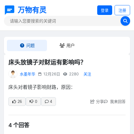
万物有灵
登录
注册
问题
用户
床头放镜子对财运有影响吗？
水墨年华
12月26日
2280
关注
床头对着镜子影响财路，原因：
分享
我来回答
26
0
4
4 个回答