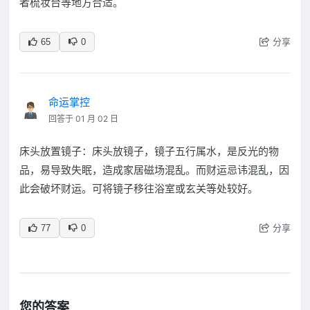
者梳妆台等地方合适。
分享
65
0
命运掌控
回答于 01 月 02 日
床头放置镜子：床头放镜子，镜子五行属水，是反光的物
品，易导致失眠，造成家居磁场混乱。而财运忌讳混乱，因
此会破坏财运。可将镜子移往浴室或玄关等处较好。
分享
77
0
您的答案