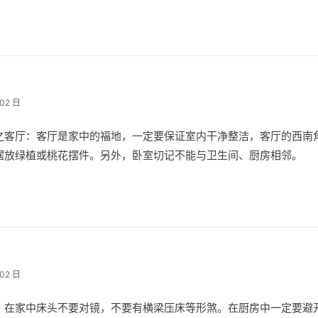
02 日
之客厅：客厅是家中的福地，一定要保证室内干净整洁，客厅的西南
摆放绿植或桃花摆件。另外，卧室切记不能与卫生间、厨房相邻。
02 日
：在家中床头不要对镜，不要有横梁压床等形煞。在厨房中一定要避