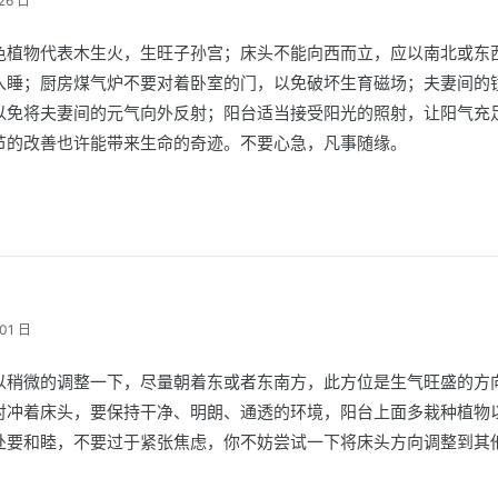
26 日
色植物代表木生火，生旺子孙宫；床头不能向西而立，应以南北或东
入睡；厨房煤气炉不要对着卧室的门，以免破坏生育磁场；夫妻间的
以免将夫妻间的元气向外反射；阳台适当接受阳光的照射，让阳气充
节的改善也许能带来生命的奇迹。不要心急，凡事随缘。
01 日
以稍微的调整一下，尽量朝着东或者东南方，此方位是生气旺盛的方
对冲着床头，要保持干净、明朗、通透的环境，阳台上面多栽种植物
处要和睦，不要过于紧张焦虑，你不妨尝试一下将床头方向调整到其
。