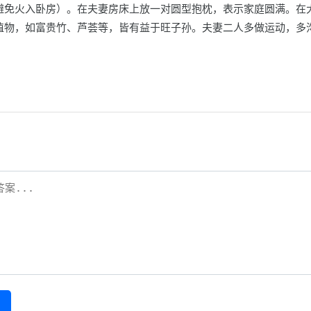
避免火入卧房）。在夫妻房床上放一对圆型抱枕，表示家庭圆满。在
植物，如富贵竹、芦荟等，皆有益于旺子孙。夫妻二人多做运动，多