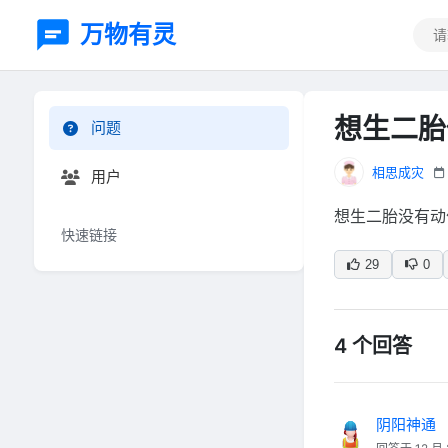
万物有灵
想生二胎
问题
相思成灾
用户
想生二胎没有动
快速链接
29
0
4 个回答
阴阳神通