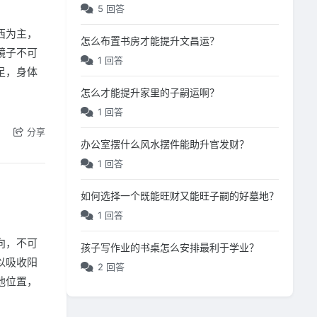
5 回答
西为主，
怎么布置书房才能提升文昌运？
镜子不可
1 回答
足，身体
怎么才能提升家里的子嗣运啊？
1 回答
分享
办公室摆什么风水摆件能助升官发财？
1 回答
如何选择一个既能旺财又能旺子嗣的好墓地？
1 回答
向，不可
孩子写作业的书桌怎么安排最利于学业？
以吸收阳
2 回答
他位置，