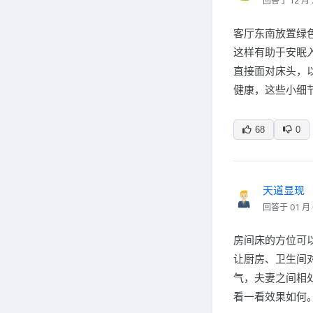
回答于 12 月 
客厅东南放置绿
这样有助于安眠
直接面对床头，
健康，这些小细
68
0
天道显现
回答于 01 月 
房间床的方位可
让厨房、卫生间
气，夫妻之间相
看一看效果如何