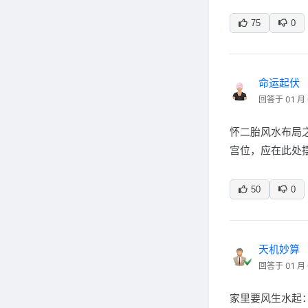
75
0
命运起伏
回答于 01 月 
怀二胎风水布局
宫位，应在此处
50
0
天机妙算
回答于 01 月 
家里要风生水起