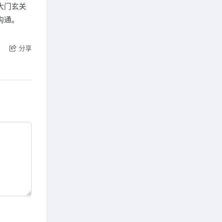
大门玄关
沟通。
分享