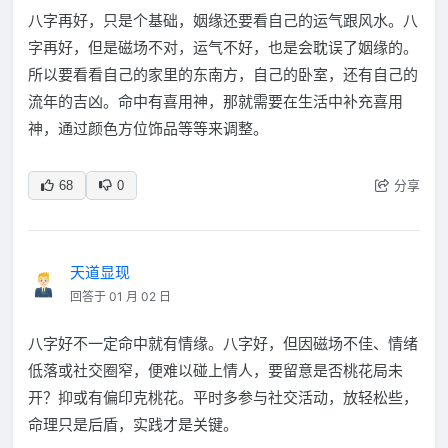
八字再好，只是个基础，姻缘还要看自己的运气跟风水。八
字再好，但是磁场不对，运气不好，也是会耽误了姻缘的。
所以要看看自己的家里的东南方，自己的卧室，还有自己的
流年的吉凶。命中有喜用神，那就需要在生活中补充喜用
神，通过颜色方位饰品等等来调整。
分享
68
0
天道显现
回答于 01 月 02 日
八字好不一定命中就有情缘。八字好，但因磁场不佳、情绪
低落或社交圈窄，便难以碰上情人，要留意是否桃花局未
开？抑或有偏印克桃花。平时多参与社交活动，放轻松些，
命理只是后盾，实践才是关键。