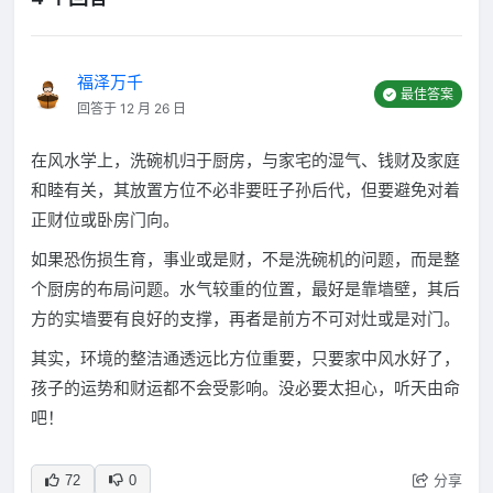
福泽万千
最佳答案
回答于 12 月 26 日
在风水学上，洗碗机归于厨房，与家宅的湿气、钱财及家庭
和睦有关，其放置方位不必非要旺子孙后代，但要避免对着
正财位或卧房门向。
如果恐伤损生育，事业或是财，不是洗碗机的问题，而是整
个厨房的布局问题。水气较重的位置，最好是靠墙壁，其后
方的实墙要有良好的支撑，再者是前方不可对灶或是对门。
其实，环境的整洁通透远比方位重要，只要家中风水好了，
孩子的运势和财运都不会受影响。没必要太担心，听天由命
吧！
分享
72
0