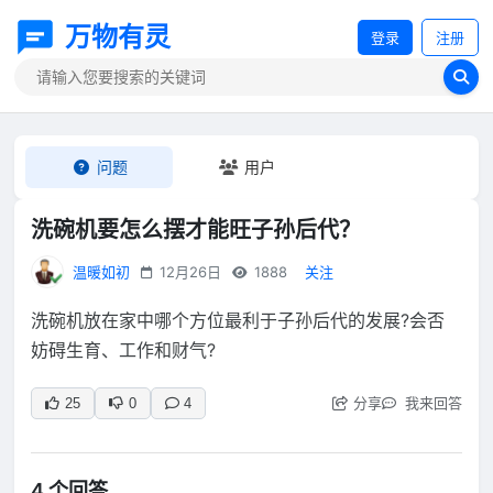
万物有灵
登录
注册
问题
用户
洗碗机要怎么摆才能旺子孙后代？
温暖如初
12月26日
1888
关注
洗碗机放在家中哪个方位最利于子孙后代的发展?会否
妨碍生育、工作和财气?
分享
我来回答
25
0
4
4 个回答