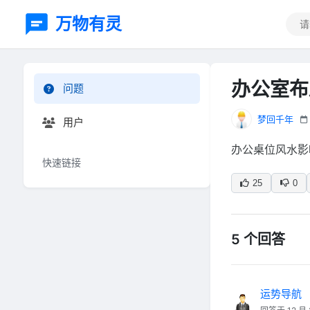
万物有灵
办公室布
问题
梦回千年
用户
办公桌位风水影
快速链接
25
0
5 个回答
运势导航