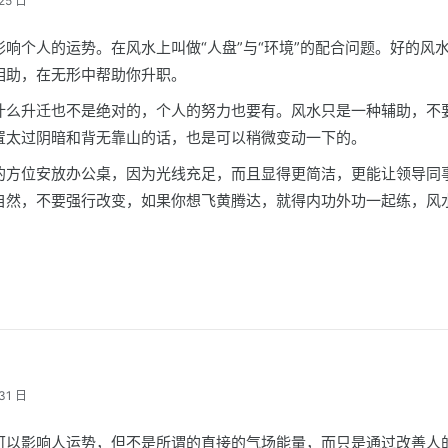
25 日
响个人的运势。在风水上叫做“人盘”与“环境”的配合问题。好的风
相助，在无形中帮助你升职。
什么升迁也不是绝对的，个人的努力也要有。风水只是一种辅助，不
置太过阴暗和背无靠山的话，也是可以稍微变动一下的。
的方位安放办公桌，因为光线充足，而且显得更简洁，更能让领导同
自然，不要强行改变，如果你想飞黄腾达，就得内功外功一起练，风
31 日
可以影响人运势，但不是所谓的直接的气场能量，而只是通过改善人