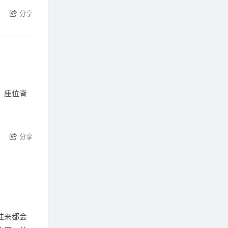
分享
。座位背
。
分享
往来都会