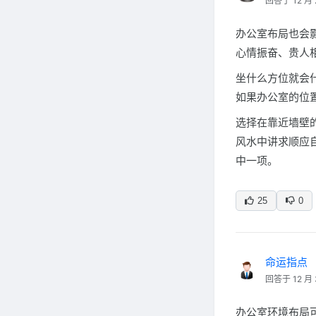
回答于 12 月 
办公室布局也会影
心情振奋、贵人
坐什么方位就会
如果办公室的位
选择在靠近墙壁
风水中讲求顺应
中一项。
25
0
命运指点
回答于 12 月 
办公室环境布局