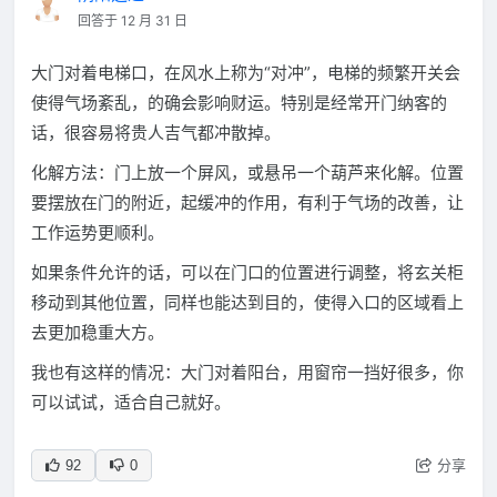
回答于 12 月 31 日
大门对着电梯口，在风水上称为“对冲”，电梯的频繁开关会
使得气场紊乱，的确会影响财运。特别是经常开门纳客的
话，很容易将贵人吉气都冲散掉。
化解方法：门上放一个屏风，或悬吊一个葫芦来化解。位置
要摆放在门的附近，起缓冲的作用，有利于气场的改善，让
工作运势更顺利。
如果条件允许的话，可以在门口的位置进行调整，将玄关柜
移动到其他位置，同样也能达到目的，使得入口的区域看上
去更加稳重大方。
我也有这样的情况：大门对着阳台，用窗帘一挡好很多，你
可以试试，适合自己就好。
分享
92
0