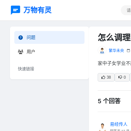
万物有灵
怎么调理
问题
繁华未央
用户
家中子女学业不
快速链接
38
0
5 个回答
易经传人