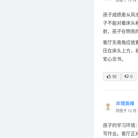
回答于 12 月 
孩子成绩差从风
子不能对着床头
射，孩子在明亮
客厅东南角应放
压在床头上方，
安心念书。
91
0
命理高峰
回答于 12 月 
孩子的学习环境
写作业。客厅正