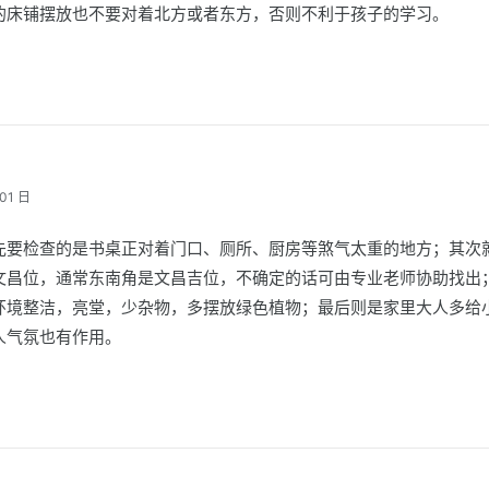
的床铺摆放也不要对着北方或者东方，否则不利于孩子的学习。
01 日
先要检查的是书桌正对着门口、厕所、厨房等煞气太重的地方；其次
文昌位，通常东南角是文昌吉位，不确定的话可由专业老师协助找出
环境整洁，亮堂，少杂物，多摆放绿色植物；最后则是家里大人多给
人气氛也有作用。