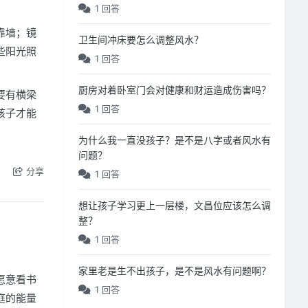
1 回答
靠墙；镜
卫生间冲床要怎么调整风水？
些阳光照
1 回答
厨房对着卧室门会对健康和财运造成伤害吗？
要有横梁
1 回答
孩子才能
为什么我一直没孩子？是不是八字或者风水有
问题？
分享
1 回答
想让孩子学习更上一层楼，文昌位应该怎么调
整？
1 回答
家里老是生不出孩子，是不是风水有问题啊？
愿意看书
1 回答
庭的能量