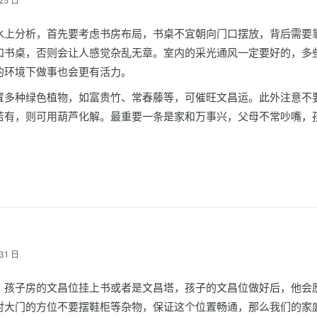
25 日
水上分析，首先要考虑书房布局，书桌不宜朝向门口摆放，背后需要
和书桌，否则会让人感觉杂乱无章。室内的采光通风一定要好的，多
的环境下做事也会更有活力。
置多种绿色植物，如富贵竹、常春藤等，可催旺文昌运。此外注意不
若有，则可用葫芦化解。最重要一条是家和万事兴，父母不常吵嘴，
31 日
：孩子房的文昌位挂上书或者是文昌塔，孩子的文昌位做好后，他会
对大门的方位不要摆鞋柜等杂物，保证这个位置畅通，那么我们的家