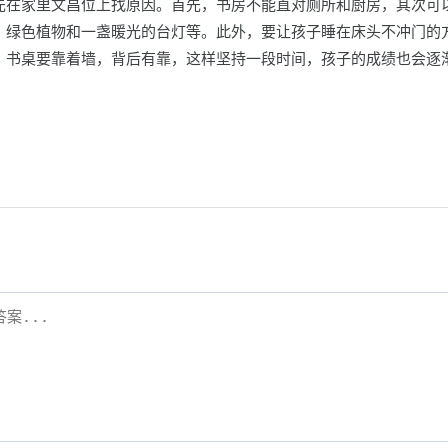
先在家里文昌位上找原因。首先，书房不能直对厕所和厨房，其次可
，绿色植物和一盏暖光的台灯等。此外，要让孩子睡在床头不冲门的
；书桌要靠着墙，背后有靠，这样坚持一段时间，孩子的成绩也会逐