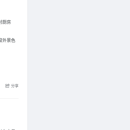
对厨房
窗外景色
分享