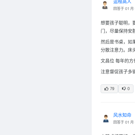
运程高人
回答于 01 月 
想要孩子聪明，
门，尽量保持安
然后是书桌，如
分散注意力。床
文昌位 每年的
注意督促孩子多
79
0
风水知命
回答于 01 月 