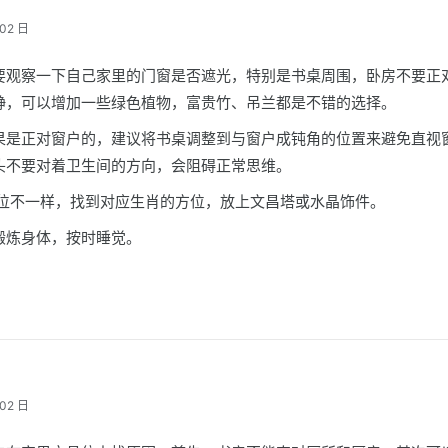
02 日
要观察一下自己家里的门窗是否遮光，特别是书桌周围，卧房不要正
静，可以增加一些绿色植物，富贵竹、吊兰都是不错的选择。
果是正对窗户的，建议将书桌调整到与窗户成钝角的位置来避免直视
头不要对着卫生间的方向，会阻碍正常思维。
方位不一样，找到对应生肖的方位，放上文昌塔或水晶饰件。
锻炼身体，按时睡觉。
02 日