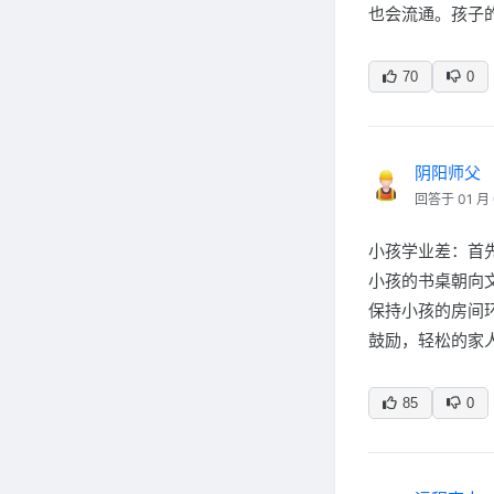
也会流通。孩子
70
0
阴阳师父
回答于 01 月 
小孩学业差：首
小孩的书桌朝向
保持小孩的房间
鼓励，轻松的家
85
0