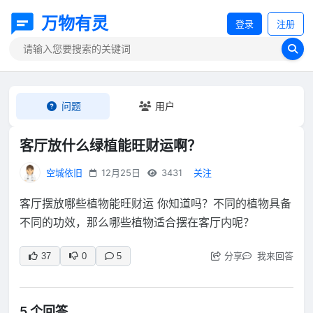
万物有灵
登录
注册
问题
用户
客厅放什么绿植能旺财运啊？
空城依旧
12月25日
3431
关注
客厅摆放哪些植物能旺财运 你知道吗？不同的植物具备
不同的功效，那么哪些植物适合摆在客厅内呢？
分享
我来回答
37
0
5
5 个回答