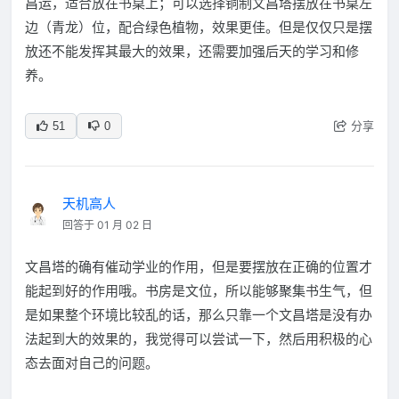
昌运，适合放在书桌上；可以选择铜制文昌塔摆放在书桌左
边（青龙）位，配合绿色植物，效果更佳。但是仅仅只是摆
放还不能发挥其最大的效果，还需要加强后天的学习和修
养。
分享
51
0
天机高人
回答于 01 月 02 日
文昌塔的确有催动学业的作用，但是要摆放在正确的位置才
能起到好的作用哦。书房是文位，所以能够聚集书生气，但
是如果整个环境比较乱的话，那么只靠一个文昌塔是没有办
法起到大的效果的，我觉得可以尝试一下，然后用积极的心
态去面对自己的问题。