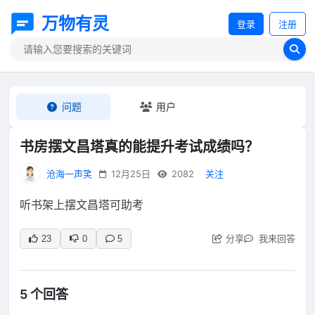
万物有灵
登录
注册
问题
用户
书房摆文昌塔真的能提升考试成绩吗？
沧海一声笑
12月25日
2082
关注
听书架上摆文昌塔可助考
分享
我来回答
23
0
5
5 个回答