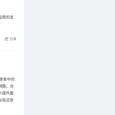
运势的发
分享
使家中的
调整。当
小摆件都
布局还是