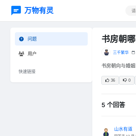
万物有灵
书房朝哪
问题
三千繁华
用户
书房朝向与婚姻
快速链接
36
0
5 个回答
山水有道