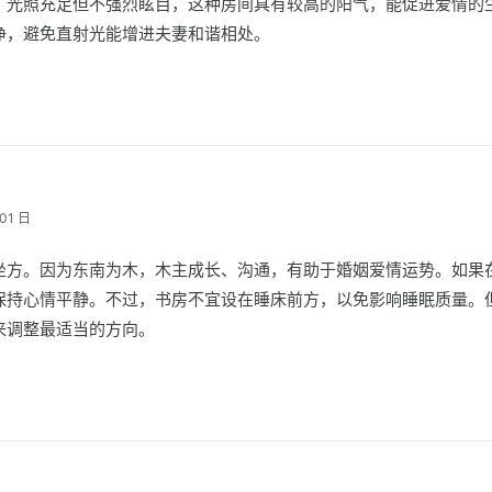
，光照充足但不强烈眩目，这种房间具有较高的阳气，能促进爱情的
净，避免直射光能增进夫妻和谐相处。
01 日
坐方。因为东南为木，木主成长、沟通，有助于婚姻爱情运势。如果
保持心情平静。不过，书房不宜设在睡床前方，以免影响睡眠质量。
来调整最适当的方向。