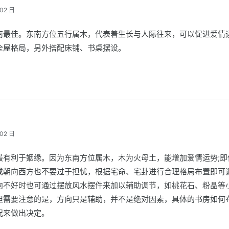
02 日
南最佳。东南方位五行属木，代表着生长与人际往来，可以促进爱情
全屋格局，另外搭配床铺、书桌摆设。
02 日
最有利于姻缘。因为东南方位属木，木为火母土，能增加爱情运势;即
或朝向西方也不要过于担忧，根据宅命、宅卦进行合理格局布置即可
向不好时也可通过摆放风水摆件来加以辅助调节，如桃花石、粉晶等
但需要注意的是，方向只是辅助，并不是绝对因素，具体的书房如何
况来做出决定。