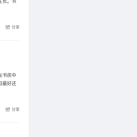
生长。书
分享
在书房中
但最好还
分享