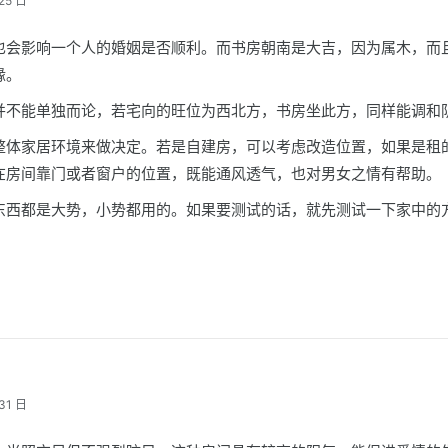
25 日
也会影响一个人的婚姻是否顺利。而书房朝南是大吉，因为属木，而
缘。
并不能单独而论，若宅向的旺位为西北方，书房坐此方，同样能调和
整体家居环境来做决定。若是自建房，可以考虑改造位置，如果是租
在房间靠门或者窗户的位置，既能通风透气，也对男女之情有帮助。
东西都是大势，小势都用的。如果要测试的话，就先测试一下家中的
31 日