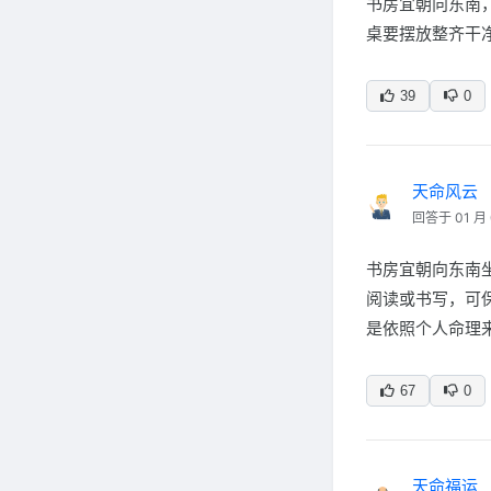
书房宜朝向东南
桌要摆放整齐干
39
0
天命风云
回答于 01 月 
书房宜朝向东南
阅读或书写，可
是依照个人命理
67
0
天命福运