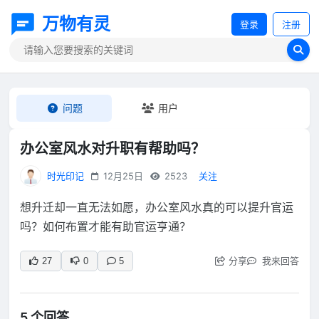
万物有灵
登录
注册
问题
用户
办公室风水对升职有帮助吗？
时光印记
12月25日
2523
关注
想升迁却一直无法如愿，办公室风水真的可以提升官运
吗？如何布置才能有助官运亨通？
分享
我来回答
27
0
5
5 个回答