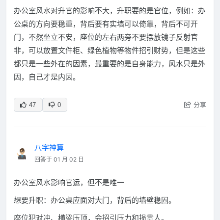
办公室风水对升官的影响不大，升职要的是官位，例如：办
公桌的方向要稳重，背后要有实墙可以倚靠，背后不可开
门，不然坐立不安，座位的左右两旁不要摆放镜子反射官
非，可以放置文件柜、绿色植物等物件招引财势，但是这些
都只是一些外在的因素，最重要的是自身能力，风水只是外
因，自己才是内因。
分享
47
0
八字神算
回答于 01 月 02 日
办公室风水影响官运，但不是唯一
想要升职：办公桌应面对大门，背后的墙壁稳固。
座位犯对冲、横梁压顶，会招引压力和损贵人。