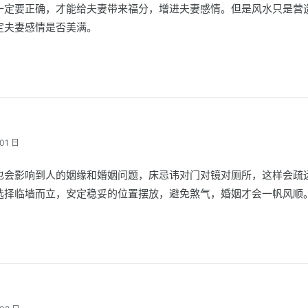
一定要正确，才能给夫妻带来福分，增进夫妻感情。但是风水只是营
定夫妻感情是否美满。
01 日
也会影响到人的姻缘和婚姻问题，床忌讳对门对镜对厕所，这样会疏
选择临墙而立，安定稳妥的位置摆放，避免煞气，婚姻才会一帆风顺