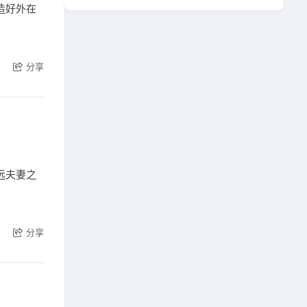
造好外在
分享
远夫妻之
。
分享