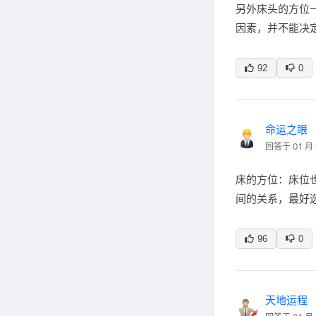
另外床头的方位
因素，并不能决
92
0
命运之眼
回答于 01 月 
床的方位：床位
间的关系，最好
96
0
天地运程