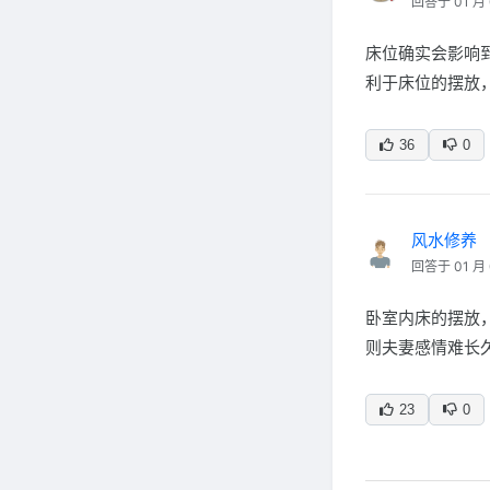
回答于 01 月 
床位确实会影响
利于床位的摆放
36
0
风水修养
回答于 01 月 
卧室内床的摆放
则夫妻感情难长
23
0