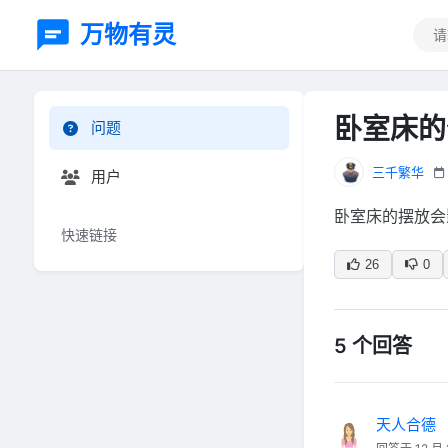
万物有灵
卧室床的
问题
三千繁华
用户
卧室床的摆放会
快速链接
26
0
5 个回答
天人合德