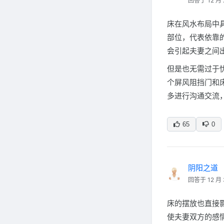
回答于 12 月 
床在风水布局中
部位，代表依靠
会引起夫妻之间
但是也无需过于
个屏风阻挡门和
多进行沟通交流
65
0
阴阳之道
回答于 12 月 
床的摆放也直接
使夫妻双方的感