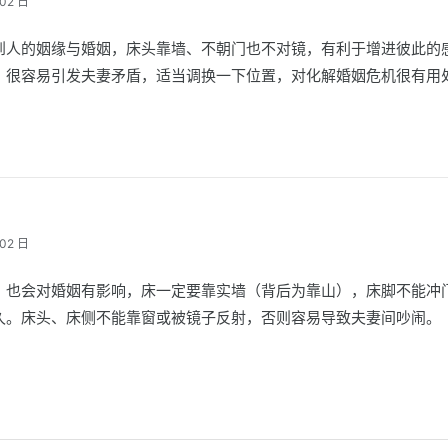
02 日
到人的姻缘与婚姻，床头靠墙、不朝门也不对镜，有利于增进彼此的
，很容易引发夫妻矛盾，适当调换一下位置，对化解婚姻危机很有用
02 日
，也会对婚姻有影响，床一定要靠实墙（背后为靠山），床脚不能冲
久。床头、床侧不能靠窗或被镜子反射，否则容易导致夫妻间吵闹。