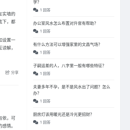
学？
1 回答
在实墙的
底下，都
办公室风水怎么布置对升官有帮助？
1 回答
如设置一
有什么方法可以增强家里的文昌气场？
互谅解，
1 回答
子嗣运差的人，八字里一般有哪些特征？
分享
1 回答
夫妻多年不孕，是不是风水出了问题？怎么
办？
1 回答
厨房灯该用暖光还是冷光更招财？
有依，可
1 回答
的感情。