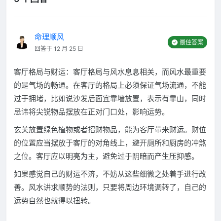
命理顺风
最佳答案
回答于 12 月 25 日
客厅格局与财运：客厅格局与风水息息相关，而风水最重要
的是气场的畅通。在客厅的格局上必须保证气场流通，不能
过于拥堵，比如说沙发后面宜靠墙放置，表示有靠山，同时
忌讳将尖锐物品摆放在正对门口处，影响运势。
玄关放置绿色植物或者招财物品，能为客厅带来财运。财位
的位置应当摆放于客厅的对角线上，避开厕所和厨房的冲煞
之位。客厅应以明亮为主，避免过于阴暗而产生压抑感。
如果感觉自己的财运不济，不妨从这些细微之处着手进行改
善。风水讲求顺势的法则，只要将周边环境调转了，自己的
运势自然也就得以扭转。