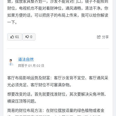
致，摆放家具整齐划一，沙发不能背对门口，镜子不能照到
财位，电视机也不能对着财神位，通风通畅，清洁干净。你
如果方便的话，可以把房子的布局上传来，我可以给你解读
一下。
分享
61
0
道法自然
回答于 01 月 02 日
客厅布局影响运势及财富：客厅沙发背不宜空、客厅通风采
光必须充足、客厅财位不可塞满杂物。
想要改变的话，首先就要找准财位，其次要解决尖角冲煞、
横梁压顶等问题。
简易的财位布局方法：在财位摆放适量的绿色植物或者金