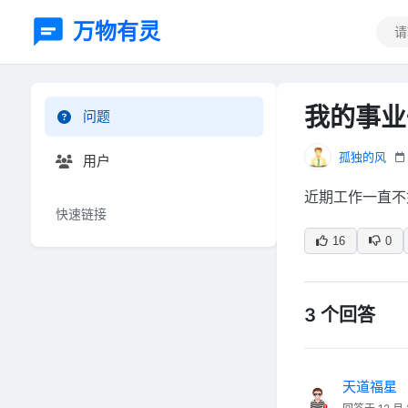
万物有灵
我的事业
问题
孤独的风
用户
近期工作一直不
快速链接
16
0
3 个回答
天道福星