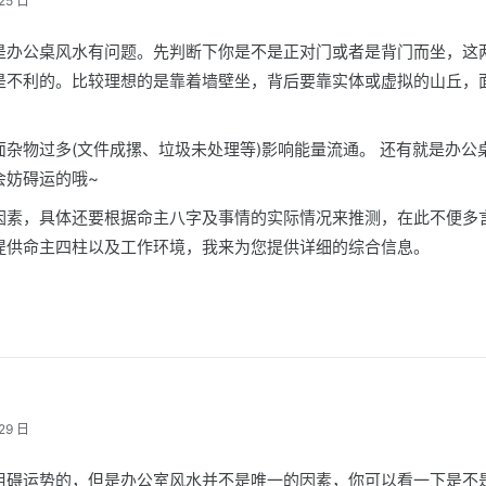
25 日
是办公桌风水有问题。先判断下你是不是正对门或者是背门而坐，这
是不利的。比较理想的是靠着墙壁坐，背后要靠实体或虚拟的山丘，
杂物过多(文件成摞、垃圾未处理等)影响能量流通。 还有就是办公
会妨碍运的哦~
因素，具体还要根据命主八字及事情的实际情况来推测，在此不便多
提供命主四柱以及工作环境，我来为您提供详细的综合信息。
29 日
阻碍运势的，但是办公室风水并不是唯一的因素，你可以看一下是不