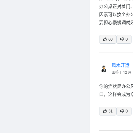
办公桌正对着门
因素可以换个办
要担心慢慢调就
60
0
风水开运
回答于 12 月 
你的症状是办公
口，这样会成为
31
0