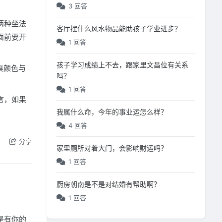
3 回答
两种坐法
客厅摆什么风水物品能助孩子学业进步？
面前要开
1 回答
孩子学习成绩上不去，跟家里文昌位有关系
桌颜色与
吗？
1 回答
言，如果
我属什么命，今年的事业运怎么样？
4 回答
分享
家里厕所对着大门，会影响财运吗？
1 回答
厨房朝南是不是对结婚有帮助啊？
1 回答
是有你的