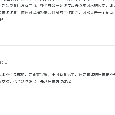
、办公桌背后没有靠山、整个办公室光线过暗等影响风水的因素，如
公位试试看！你还可以积极提高自身的工作能力，风水只是一个辅助
好！
30 日
风水不佳造成的，要背靠实墙，不可有背无靠，还要看你的座位是不
穿堂煞，也会影响发展，先从座位方位改起。